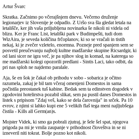
Artur Švarc
Skratka. Začnimo po včerajšnjem dnevu. Večerno druženje
legionarjev iz Slovenije je odpadlo. Z Uršo sva šla gledat letala na
letališče, ker jih vaša priljubljena novinarka še nikoli ni videla od
blizu. Ker je Franc List, letališki park v Budimpešti, tudi dom
WizAira, je seveda količina frčoplanov, ki so se vračali in tistih
nekaj, ki je zvečer vzletelo, enormna. Pozneje pred spanjem sem se
posvetil preučevanju najbolj kultne madžarske skupine Ricsardgir, ki
od lani sicer ne igra več, je pa njihov slog in komad, na katerega so
me madžarski kolegi opozorili predlani - Sintis Laci, tako odbit, da
pri nas sploh ne najdemo paralale.
Aja, še en šok je čakal ob prihodu v sobo - sobarica je očitno
razumela, zakaj je bil tam včeraj omenjeni Domestos in sama
počistila preostanek tuš kabine. Bedak sem ta edinstven dogodek v
zgodovini hotelirstva pozabil slikat, sem pa pustil danes Domestos in
listek s pripisom "Zdaj veš, kako se dela čarovnija" in srček. Pa 10
evrov, z njimi si lahko kupi ene 5 velikih flaš tega meni najljubšega
čistila - Kills all Germ(an)s.
Mojster Videk, ki smo ga pobrali zjutraj, je šele šel spat, njegova
prigoda pa mi je vrnila zaupanje v prihodnost človeštva in se ni
izneveril niti tokrat. Bolje pozno kot nikoli.