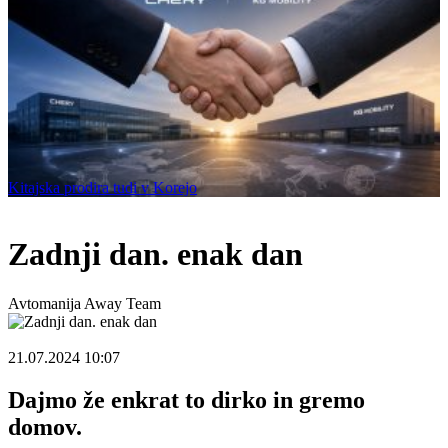
Kitajska prodira tudi v Korejo
domov
Novice
Zadnji dan. enak dan
Avtomanija Away Team
21.07.2024
10:07
Dajmo že enkrat to dirko in gremo
domov.