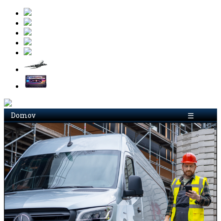
Domov
☰