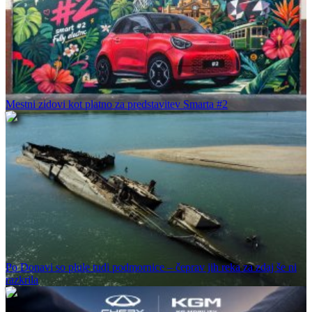
Mestni zidovi kot platno za predstavitev Smarta #2
Po Donavi so plule tudi podmornice – čeprav jih reka za zdaj še ni
razkrila