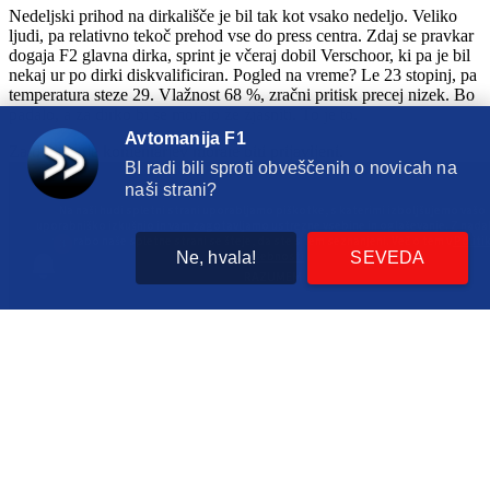
Nedeljski prihod na dirkališče je bil tak kot vsako nedeljo. Veliko
ljudi, pa relativno tekoč prehod vse do press centra. Zdaj se pravkar
dogaja F2 glavna dirka, sprint je včeraj dobil Verschoor, ki pa je bil
nekaj ur po dirki diskvalificiran. Pogled na vreme? Le 23 stopinj, pa
temperatura steze 29. Vlažnost 68 %, zračni pritisk precej nizek. Bo
padalo, a za dirko bi se moralo že zjasniti. To je to.
Avtomanija F1
Za dodajanje komentarjev morate biti prijavljeni.
BI radi bili sproti obveščenih o novicah na
naši strani?
Na naši hudi spletni strani uporabljamo piškotke, s katerimi izboljšujemo vašo
uporabniško izkušnjo in vam zagotavljamo ustrezne vsebine in oglaševanje. Z nada
uporabo naše spletne strani se šteje, da ste s tem seznanjeni. Več o tem v
Politik
3
Ne, hvala!
zasebnosti
SEVEDA
RAZUMEM
Tudi jaz imam zasluge za
velik Ferrarijev napredek
18 hours ago