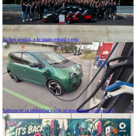
Ni še v prodaji, a že imajo rekord v roki
Subvencije za električna vozila so porabljene, novih ne bo