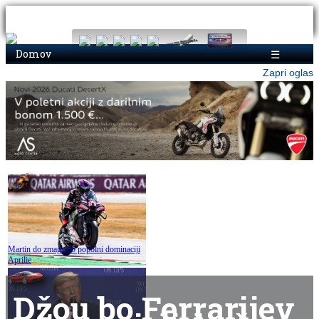
Domov
☰
Zapri oglas
Martin do zmage ob popolni dominaciji
Aprilie
Džou bo Ferrarijev