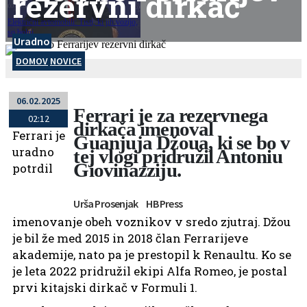
rezervni dirkač
Električni avtomobili: Tisti, ki jih vozijo,
so bolni
Uradno
DOMOV
NOVICE
06.02.2025
Ferrari je za rezervnega
02:12
dirkača imenoval
Ferrari je
Guanjuja Džoua, ki se bo v
uradno
tej vlogi pridružil Antoniu
Giovinazziju.
potrdil
Urša Prosenjak
HB Press
imenovanje obeh voznikov v sredo zjutraj. Džou
je bil že med 2015 in 2018 član Ferrarijeve
akademije, nato pa je prestopil k Renaultu. Ko se
je leta 2022 pridružil ekipi Alfa Romeo, je postal
prvi kitajski dirkač v Formuli 1.