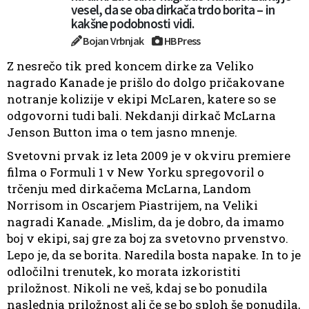
vesel, da se oba dirkača trdo borita – in
kakšne podobnosti vidi.
Bojan Vrbnjak
HB Press
Z nesrečo tik pred koncem dirke za Veliko
nagrado Kanade je prišlo do dolgo pričakovane
notranje kolizije v ekipi McLaren, katere so se
odgovorni tudi bali. Nekdanji dirkač McLarna
Jenson Button ima o tem jasno mnenje.
Svetovni prvak iz leta 2009 je v okviru premiere
filma o Formuli 1 v New Yorku spregovoril o
trčenju med dirkačema McLarna, Landom
Norrisom in Oscarjem Piastrijem, na Veliki
nagradi Kanade. „Mislim, da je dobro, da imamo
boj v ekipi, saj gre za boj za svetovno prvenstvo.
Lepo je, da se borita. Naredila bosta napake. In to je
odločilni trenutek, ko morata izkoristiti
priložnost. Nikoli ne veš, kdaj se bo ponudila
naslednja priložnost ali če se bo sploh še ponudila,