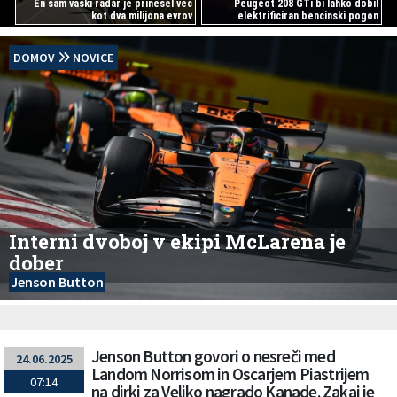
En sam vaški radar je prinesel več
Peugeot 208 GTi bi lahko dobil
kot dva milijona evrov
elektrificiran bencinski pogon
DOMOV
NOVICE
Interni dvoboj v ekipi McLarena je
dober
Jenson Button
Jenson Button govori o nesreči med
24.06.2025
Landom Norrisom in Oscarjem Piastrijem
07:14
na dirki za Veliko nagrado Kanade. Zakaj je