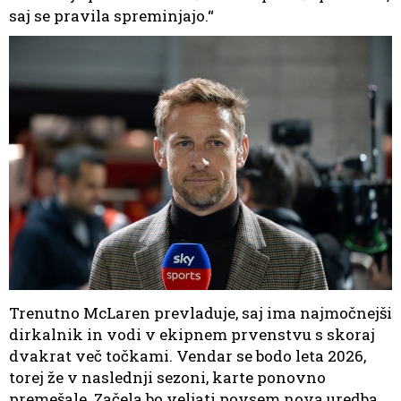
saj se pravila spreminjajo.“
Trenutno McLaren prevladuje, saj ima najmočnejši
dirkalnik in vodi v ekipnem prvenstvu s skoraj
dvakrat več točkami. Vendar se bodo leta 2026,
torej že v naslednji sezoni, karte ponovno
premešale. Začela bo veljati povsem nova uredba