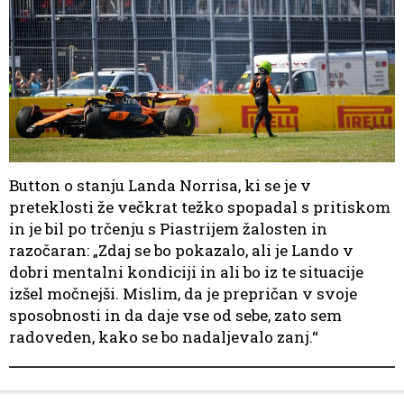
Button o stanju Landa Norrisa, ki se je v
preteklosti že večkrat težko spopadal s pritiskom
in je bil po trčenju s Piastrijem žalosten in
razočaran: „Zdaj se bo pokazalo, ali je Lando v
dobri mentalni kondiciji in ali bo iz te situacije
izšel močnejši. Mislim, da je prepričan v svoje
sposobnosti in da daje vse od sebe, zato sem
radoveden, kako se bo nadaljevalo zanj.“