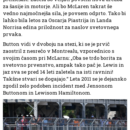
za šasije in motorje. Ali bo McLaren takrat še
vedno najmočnejša sila, je povsem odprto. Tako bi
lahko bila letos za Oscarja Piastrija in Landa
Norrisa edina priložnost za naslov svetovnega
prvaka.
Button vidi v dvoboju na stezi, ki se je prvič
zaostril z nesrečo v Montrealu, vzporednico s
svojim časom pri McLarnu: „Oba se trdo borita za
svetovno prvenstvo, ampak tako pač je. Lewis in
jaz sva se pred 14 leti zaletela na isti ravnini!
Takšne stvari se dogajajo.“ Leta 2011 se je dejansko
zgodil zelo podoben incident med Jensonom
Buttonom in Lewisom Hamiltonom.