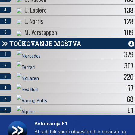
138
C. Leclerc
4
128
L. Norris
5
109
M. Verstappen
6
TOČKOVANJE MOŠTVA
379
1
307
2
220
3
177
4
68
5
61
6
Avtomanija F1
BI radi bili sproti obveščenih o novicah na