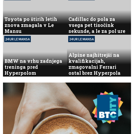
Toyota po štirih letih
Cadillac do pola za
znova zmagala v Le
vsega pet tisočink
Mansu
sekunde, a le za pol ure
24 UR LE MANSA
24 UR LE MANSA
Alpine najhitrejši na
BMW na vrhu zadnjega
kvalifikacijah,
treninga pred
zmagovalni Ferrari
Hyperpolom
ostal brez Hyperpola