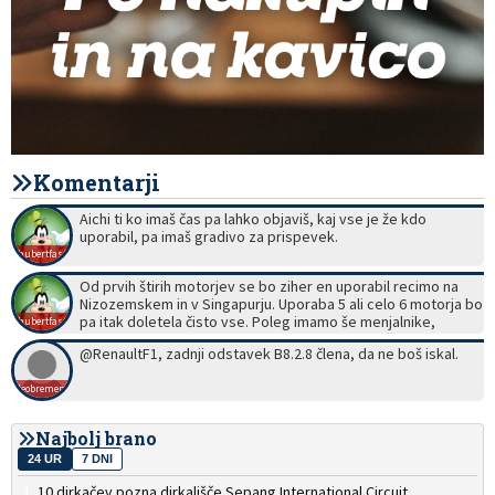
Komentarji
Aichi ti ko imaš čas pa lahko objaviš, kaj vse je že kdo
uporabil, pa imaš gradivo za prispevek.
hubertfast
Od prvih štirih motorjev se bo ziher en uporabil recimo na
Nizozemskem in v Singapurju. Uporaba 5 ali celo 6 motorja bo
pa itak doletela čisto vse. Poleg imamo še menjalnike,
hubertfast
elektroniko, auspuh, tako, da bo zadnjih 5 dirk še veselica.
@RenaultF1, zadnji odstavek B8.2.8 člena, da ne boš iskal.
Monza, Baku, pa še kaka Brazilija so pa prave, da nalašč
pokasiraš kako kazen.
Neobremenjen
Najbolj brano
24 UR
7 DNI
10 dirkačev pozna dirkališče Sepang International Circuit