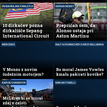
VN BAHRAJNA V MALEZIJI
ADRIAN NEWEY
10 dirkačev pozna
Prepričan sem, da
dirkališče Sepang
Alonso ostaja pri
International Circuit
Aston Martinu
MERCEDES
RALF SCHUMACHER O KRIZI WILLIAMSA
V Monzo z novim
Bo moral James Vowles
čudežnim motorjem?
kmalu pakirati kovčke?
KARUN CHANDHOK
KIMI ANTONELLI
McLaren bi se moral
zdaj v celoti