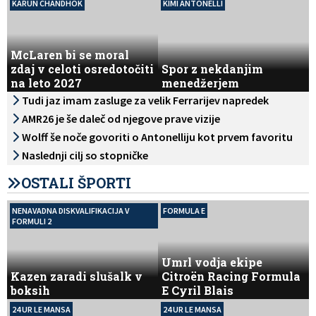
KARUN CHANDHOK
KIMI ANTONELLI
McLaren bi se moral
zdaj v celoti osredotočiti
Spor z nekdanjim
na leto 2027
menedžerjem
Tudi jaz imam zasluge za velik Ferrarijev napredek
AMR26 je še daleč od njegove prave vizije
Wolff še noče govoriti o Antonelliju kot prvem favoritu
Naslednji cilj so stopničke
OSTALI ŠPORTI
NENAVADNA DISKVALIFIKACIJA V
FORMULA E
FORMULI 2
Umrl vodja ekipe
Kazen zaradi slušalk v
Citroën Racing Formula
boksih
E Cyril Blais
24 UR LE MANSA
24 UR LE MANSA