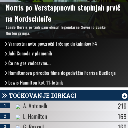
Norris po Verstappnovih stopinjah prvič
na Nordschleife
Lando Norris je tudi sam okusil legendarno Severno zanko
Nürburgringa.
Varnostni avto povzročil trčenje dirkalnikov F4
Juki Cunoda v plamenih
Če ne gre vodoravno...
Hamiltonova priredba filma dogodivščin Ferrisa Buellerja
Lewis Hamilton kot 11-letnik
TOČKOVANJE DIRKAČI
219
A. Antonelli
1
169
L. Hamilton
2
160
G. Russell
3