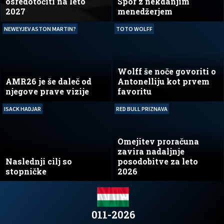
osredotočiti na leto
Spor z nekdanjim
2027
menedžerjem
NEWEYJEV ASTON MARTIN?
TOTO WOLFF
Wolff še noče govoriti o
AMR26 je še daleč od
Antonelliju kot prvem
njegove prave vizije
favoritu
ISACK HADJAR
RED BULL PRIZNAVA
Omejitev proračuna
zavira nadaljnje
Naslednji cilj so
posodobitve za leto
stopničke
2026
011-2026