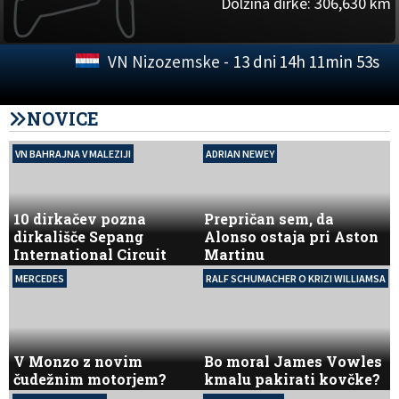
Dolžina dirke:
306,630 km
VN Nizozemske -
13 dni 14h 11min 52s
NOVICE
VN BAHRAJNA V MALEZIJI
ADRIAN NEWEY
10 dirkačev pozna
Prepričan sem, da
dirkališče Sepang
Alonso ostaja pri Aston
International Circuit
Martinu
MERCEDES
RALF SCHUMACHER O KRIZI WILLIAMSA
V Monzo z novim
Bo moral James Vowles
čudežnim motorjem?
kmalu pakirati kovčke?