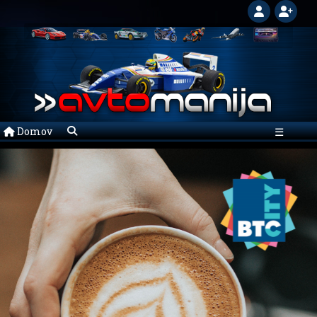
Domov
☰