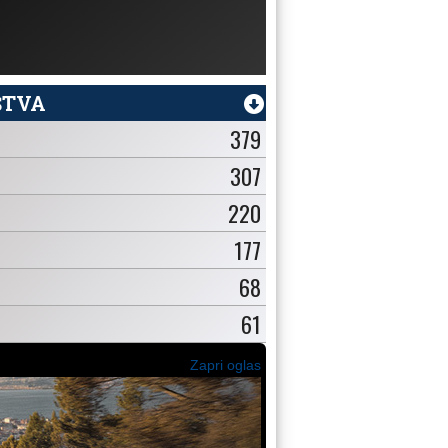
ŠTVA
379
307
220
177
68
61
Zapri oglas