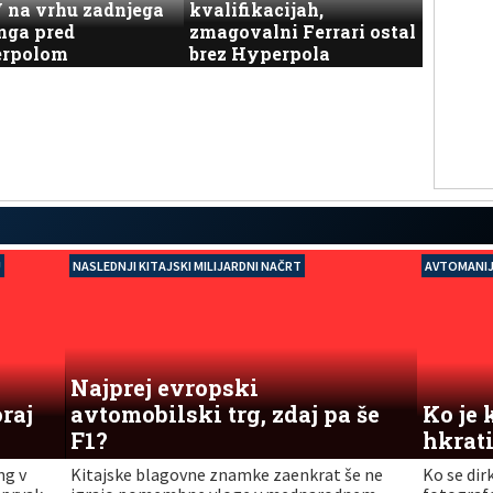
na vrhu zadnjega
kvalifikacijah,
nga pred
zmagovalni Ferrari ostal
rpolom
brez Hyperpola
U
NASLEDNJI KITAJSKI MILIJARDNI NAČRT
AVTOMANIJ
Najprej evropski
raj
avtomobilski trg, zdaj pa še
Ko je 
F1?
hkrat
ng v
Kitajske blagovne znamke zaenkrat še ne
Ko se dir