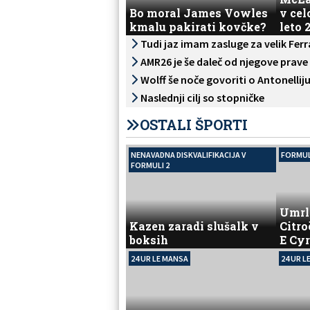
Bo moral James Vowles
v cel
kmalu pakirati kovčke?
leto 
Tudi jaz imam zasluge za velik Ferr
AMR26 je še daleč od njegove prave 
Wolff še noče govoriti o Antonellij
Naslednji cilj so stopničke
OSTALI ŠPORTI
NENAVADNA DISKVALIFIKACIJA V
FORMUL
FORMULI 2
Umrl
Kazen zaradi slušalk v
Citr
boksih
E Cyr
24 UR LE MANSA
24 UR L