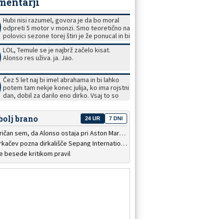
mentarji
Hubi nisi razumel, govora je da bo moral
odpreti 5 motor v monzi. Smo teoretično na
polovici sezone torej štiri je že ponucal in bi
do konca rabil še štiri, teoretično. Z enim
LOL, Temule se je najbrž začelo kisat.
sigurno ne bo zdržal. Torej po tvoje če
Alonso res uživa. ja. Jao.
uporabi dva nova motorja je na tej dirki na
en
štartu zadnji in tako je verjetno nebo meja.
Ali pravila omogočajo to ali so pomislili na
Čez 5 let naj bi imel abrahama in bi lahko
Taj scenarij in se kazen prenese na
potem tam nekje konec julija, ko ima rojstni
naslednjo dirko, torej če doseže pole je
dan, dobil za darilo eno dirko. Vsaj to so
zadnji in naslednjo dirko še dodatna tri
nekaj omenjali na zadnji dirki, saj bi takrat
mesta nazaj ali ne ob uporabi dveh novih
že 30 let dirkal. : )
motorjev? To sem mislil torej motor 5 in 6.
bolj brano
24 UR
7 DNI
Prepričan sem, da Alonso ostaja pri Aston Martinu
10 dirkačev pozna dirkališče Sepang International Circuit
e besede kritikom pravil