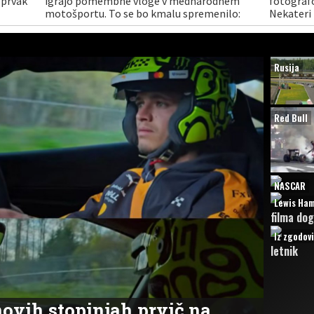
 prvak
igrajo pomembne vloge v mednarodnem
fotograf
motošportu. To se bo kmalu spremenilo:
Nekateri 
kitajski proizvajalci so namreč pripravljeni
pomembne
lskega
na nastop kar v treh svetovnih prvenstvih.
Rusija
Red Bull
NASCAR
Lewis Ham
filma dog
Iz zgodov
letnik
ovih stopinjah prvič na