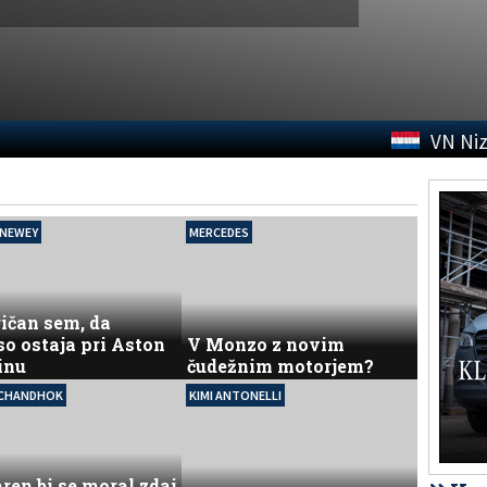
VN Ni
 NEWEY
MERCEDES
ičan sem, da
o ostaja pri Aston
V Monzo z novim
inu
čudežnim motorjem?
 CHANDHOK
KIMI ANTONELLI
en bi se moral zdaj