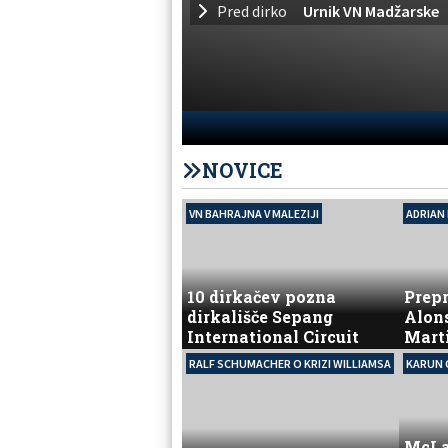
Pred dirko
Urnik VN Madžarske
NOVICE
VN BAHRAJNA V MALEZIJI
ADRIAN
10 dirkačev pozna
Prepr
dirkališče Sepang
Alons
International Circuit
Mart
RALF SCHUMACHER O KRIZI WILLIAMSA
KARUN
McLar