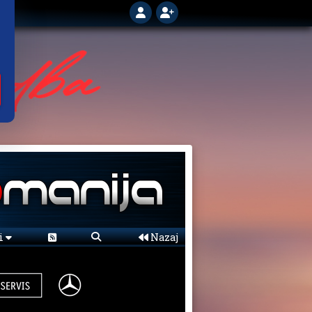
ni
Nazaj