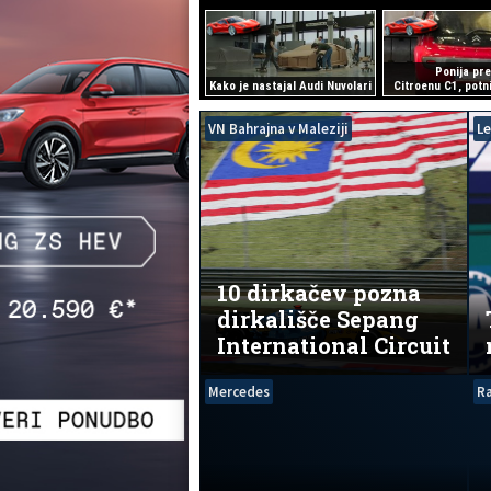
Ponija pre
Kako je nastajal Audi Nuvolari
Citroenu C1, potni
VN Bahrajna v Maleziji
L
10 dirkačev pozna
dirkališče Sepang
International Circuit
Mercedes
Ra