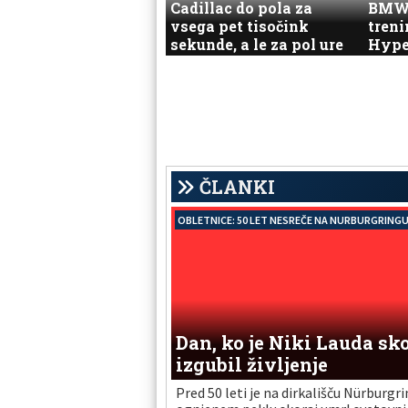
Cadillac do pola za
BMW 
vsega pet tisočink
treni
sekunde, a le za pol ure
Hype
ČLANKI
OBLETNICE: 50 LET NESREČE NA NURBURGRING
Dan, ko je Niki Lauda sko
izgubil življenje
Pred 50 leti je na dirkališču Nürburgri