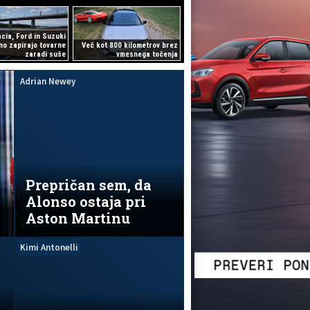
cia, Ford in Suzuki
o zapirajo tovarne
Več kot 800 kilometrov brez
zaradi suše
vmesnega točenja
Adrian Newey
Prepričan sem, da
Alonso ostaja pri
Aston Martinu
Kimi Antonelli