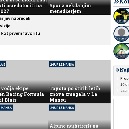
Ko
oti osredotočiti na
Spor z nekdanjim
2027
menedžerjem
arijev napredek
RenaultF1
vizije
u kot prvem favoritu
Neobremenj
hubertfast
A E
24 UR LE MANSA
Naj
 vodja ekipe
Toyota po štirih letih
Jasn
oën Racing Formula
znova zmagala v Le
il Blais
Mansu
E MANSA
24 UR LE MANSA
Alpine najhitrejši na