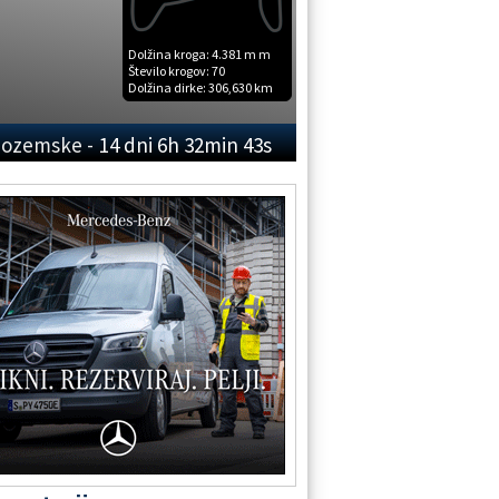
Dolžina kroga:
4.381 m m
Število krogov:
70
Dolžina dirke:
306,630 km
zozemske -
14 dni 6h 32min 42s