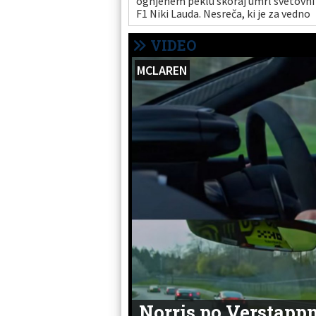
ognjenem peklu skoraj umrl svetovni
F1 Niki Lauda. Nesreča, ki je za vedno
spremenila njegov obraz, je hkrati
spremenila tudi zgodovino avtomobi
VIDEO
športa.
MCLAREN
Norris po Verstappn