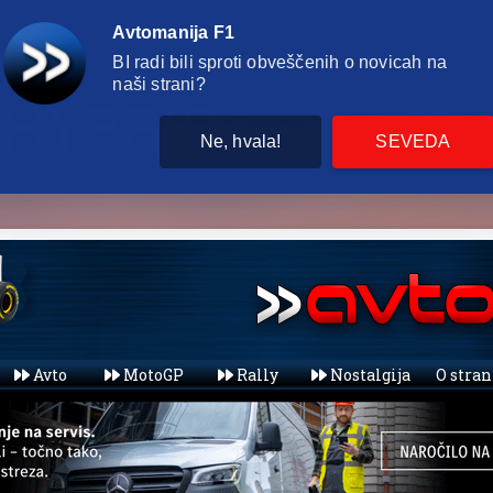
Avtomanija F1
BI radi bili sproti obveščenih o novicah na
naši strani?
Ne, hvala!
SEVEDA
Avto
MotoGP
Rally
Nostalgija
O stra