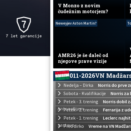
V Monzo z novim
čudežnim motorjem?
Neweyjev Aston Martin?
To
AMR26 je še daleč od
njegove prave vizije
011-2026
VN Madžar
Nedelja – Dirka
Norris do prve 
Sobota - Kvalifikacije
Norris za 
Petek - 3. trening
Norris dobil 
Antonellijem
Petek - 2. trening
Ferrarija z u
Petek - 1. trening
Leclerc najhi
zastavo
Pred dirko
Vreme na VN Madžar