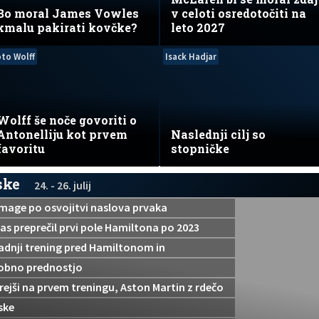
Bo moral James Vowles
v celoti osredotočiti na
kmalu pakirati kovčke?
leto 2027
to Wolff
Isack Hadjar
Wolff še noče govoriti o
Antonelliju kot prvem
Naslednji cilj so
favoritu
stopničke
ske
24. - 26. julij
zmage po osvojitvi naslova prvaka
las preprečil prvi pole Hamiltona po 2023
zadnji trening pred Hamiltonom in
dobno prednostjo
trejši na prvem treningu, Aston Martin z rdečo
ske