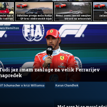
Da
važal kar v
Odločitev prvega moža Audija
Nemci znova zavrnili omejitev
začasn
ki šokirani
- Q9 brez elektronskih kljuk
hitrosti na avtocestah
ewis Hamilton
Tudi jaz imam zasluge za velik Ferrarijev
napredek
lf Schumacher o krizi Williamsa
Karun Chandhok
McLaren bi se moral zdaj