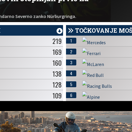
gendarno Severno zanko Nürburgringa.
I
TOČKOVANJE MO
219
1
169
2
160
3
138
4
128
5
109
6