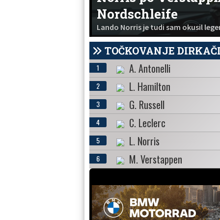
Nordschleife
Lando Norris je tudi sam okusil le
TOČKOVANJE DIRKAČ
A. Antonelli
1
L. Hamilton
2
G. Russell
3
C. Leclerc
4
L. Norris
5
M. Verstappen
6