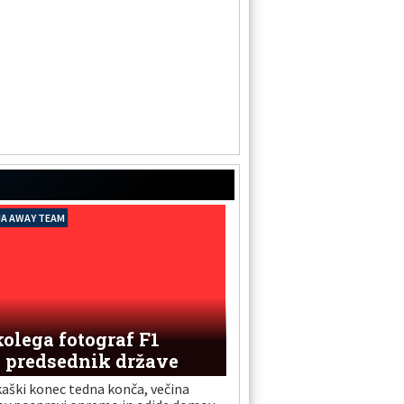
A AWAY TEAM
kolega fotograf F1
i predsednik države
kaški konec tedna konča, večina