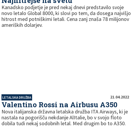
Najhitrejše na svetu
Kanadsko podjetje je pred nekaj dnevi predstavilo svoje
novo letalo Global 8000, ki slovi po tem, da dosega najvišjo
hitrost med potniškimi letali. Cena zanj znaša 78 milijonov
ameriških dolarjev.
21.04.2022
LETALSKA DRUŽBA
Valentino Rossi na Airbusu A350
Nova italijanska državna letalska družba ITA Airways, ki je
nastala na pogorišču nekdanje AlItalie, bo v svojo floto
dobila tudi nekaj sodobnih letal. Med drugim bo to A350.