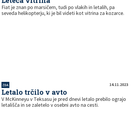
Leteča vitrina
Fiat je znan po marsičem, tudi po vlakih in letalih, pa
seveda helikopterju, ki je bil videti kot vitrina za kozarce.
14.11.2023
ZDA
Letalo trčilo v avto
V McKinneyu v Teksasu je pred dnevi letalo prebilo ograjo
letališča in se zaletelo v osebni avto na cesti.