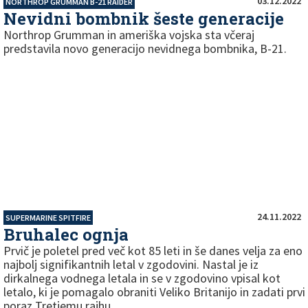
03.12.2022
NORTHROP GRUMMAN B-21 RAIDER
Nevidni bombnik šeste generacije
Northrop Grumman in ameriška vojska sta včeraj
predstavila novo generacijo nevidnega bombnika, B-21.
24.11.2022
SUPERMARINE SPITFIRE
Bruhalec ognja
Prvič je poletel pred več kot 85 leti in še danes velja za eno
najbolj signifikantnih letal v zgodovini. Nastal je iz
dirkalnega vodnega letala in se v zgodovino vpisal kot
letalo, ki je pomagalo obraniti Veliko Britanijo in zadati prvi
poraz Tretjemu rajhu.