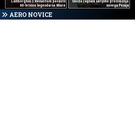
Lamborghini z Revueltom počastil
Škoda zagnala serijsko proizvodnjo
60-letnico legendarne Miure
novega Peaqa
AERO NOVICE