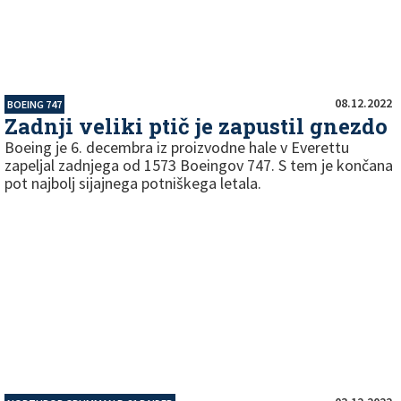
08.12.2022
BOEING 747
Zadnji veliki ptič je zapustil gnezdo
Boeing je 6. decembra iz proizvodne hale v Everettu
zapeljal zadnjega od 1573 Boeingov 747. S tem je končana
pot najbolj sijajnega potniškega letala.