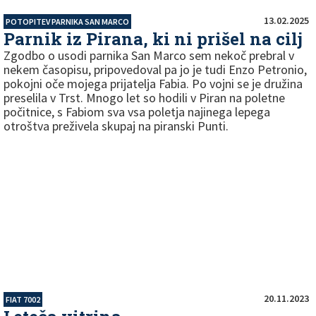
13.02.2025
POTOPITEV PARNIKA SAN MARCO
Parnik iz Pirana, ki ni prišel na cilj
Zgodbo o usodi parnika San Marco sem nekoč prebral v
nekem časopisu, pripovedoval pa jo je tudi Enzo Petronio,
pokojni oče mojega prijatelja Fabia. Po vojni se je družina
preselila v Trst. Mnogo let so hodili v Piran na poletne
počitnice, s Fabiom sva vsa poletja najinega lepega
otroštva preživela skupaj na piranski Punti.
20.11.2023
FIAT 7002