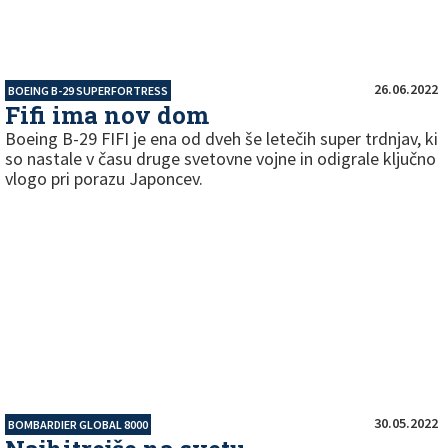
26.06.2022
BOEING B-29 SUPERFORTRESS
Fifi ima nov dom
Boeing B-29 FIFI je ena od dveh še letečih super trdnjav, ki
so nastale v času druge svetovne vojne in odigrale ključno
vlogo pri porazu Japoncev.
30.05.2022
BOMBARDIER GLOBAL 8000