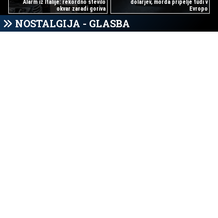
Alarm iz Italije: rekordno število
dolarjev, morda pripelje tudi v
okvar zaradi goriva
Evropo
NOSTALGIJA - GLASBA