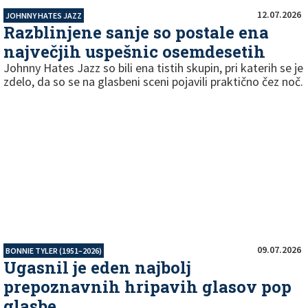
12.07.2026
JOHNNY HATES JAZZ
Razblinjene sanje so postale ena
največjih uspešnic osemdesetih
Johnny Hates Jazz so bili ena tistih skupin, pri katerih se je
zdelo, da so se na glasbeni sceni pojavili praktično čez noč.
09.07.2026
BONNIE TYLER (1951–2026)
Ugasnil je eden najbolj
prepoznavnih hripavih glasov pop
glasbe