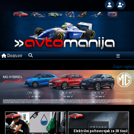
Domov
☰
Zapri oglas
Električni poltovornjak za 28 tisoč