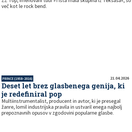
ZZ Top, imenovani tudi »Tista mala skupina iz Teksasa«, so
več kot le rock bend.
21.04.2026
PRINCE (1958–2016)
Deset let brez glasbenega genija, ki
je redefiniral pop
Multiinstrumentalist, producent in avtor, ki je presegal
žanre, lomil industrijska pravila in ustvaril enega najbolj
prepoznavnih opusov v zgodovini popularne glasbe.