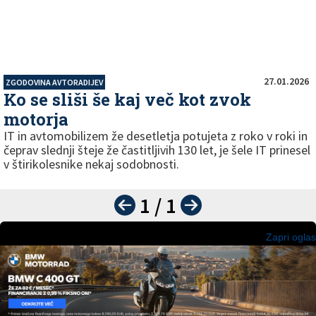
27.01.2026
ZGODOVINA AVTORADIJEV
Ko se sliši še kaj več kot zvok
motorja
IT in avtomobilizem že desetletja potujeta z roko v roki in
čeprav slednji šteje že častitljivih 130 let, je šele IT prinesel
v štirikolesnike nekaj sodobnosti.
1 / 1
Zapri oglas