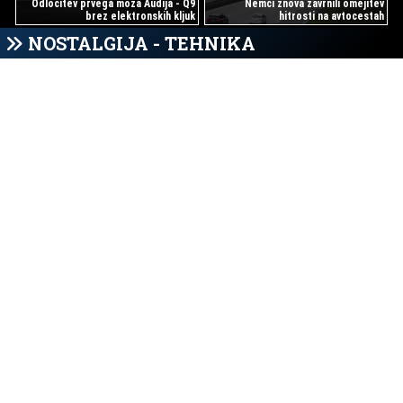
Odločitev prvega moža Audija - Q9
Nemci znova zavrnili omejitev
brez elektronskih kljuk
hitrosti na avtocestah
NOSTALGIJA - TEHNIKA