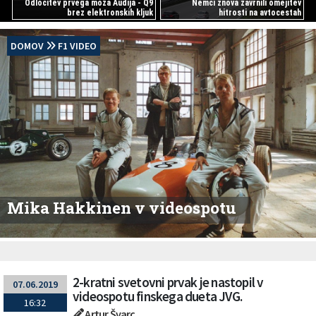
Odločitev prvega moža Audija - Q9
Nemci znova zavrnili omejitev
brez elektronskih kljuk
hitrosti na avtocestah
DOMOV
F1 VIDEO
Mika Hakkinen v videospotu
2-kratni svetovni prvak je nastopil v
07.06.2019
videospotu finskega dueta JVG.
16:32
Artur Švarc