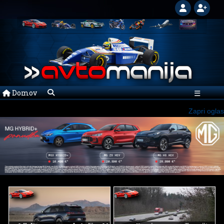
Domov
☰
Zapri oglas