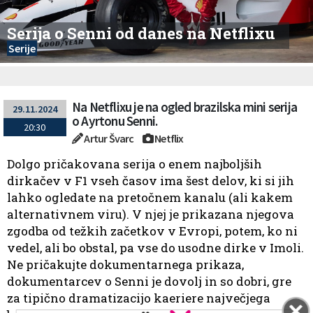
Serija o Senni od danes na Netflixu
Serije
Na Netflixu je na ogled brazilska mini serija
29.11.2024
o Ayrtonu Senni.
20:30
Artur Švarc
Netflix
Dolgo pričakovana serija o enem najboljših
dirkačev v F1 vseh časov ima šest delov, ki si jih
lahko ogledate na pretočnem kanalu (ali kakem
alternativnem viru). V njej je prikazana njegova
zgodba od težkih začetkov v Evropi, potem, ko ni
vedel, ali bo obstal, pa vse do usodne dirke v Imoli.
Ne pričakujte dokumentarnega prikaza,
dokumentarcev o Senni je dovolj in so dobri, gre
za tipično dramatizacijo kaeriere največjega