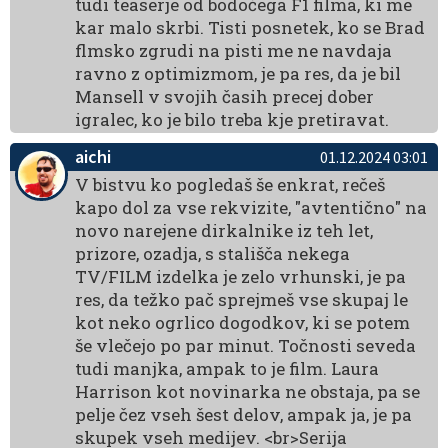
tudi teaserje od bodočega F1 filma, ki me
kar malo skrbi. Tisti posnetek, ko se Brad
flmsko zgrudi na pisti me ne navdaja
ravno z optimizmom, je pa res, da je bil
Mansell v svojih časih precej dober
igralec, ko je bilo treba kje pretiravat.
aichi
01.12.2024 03:01
V bistvu ko pogledaš še enkrat, rečeš
kapo dol za vse rekvizite, "avtentično" na
novo narejene dirkalnike iz teh let,
prizore, ozadja, s stališča nekega
TV/FILM izdelka je zelo vrhunski, je pa
res, da težko pač sprejmeš vse skupaj le
kot neko ogrlico dogodkov, ki se potem
še vlečejo po par minut. Točnosti seveda
tudi manjka, ampak to je film. Laura
Harrison kot novinarka ne obstaja, pa se
pelje čez vseh šest delov, ampak ja, je pa
skupek vseh medijev. <br>Serija