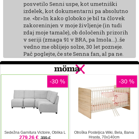
posvetilo Senni uspe, kot umetniški
izdelek, kot dokumentarni pa absolutno
ne. <br>In kako globoko je bil ta človek
zakoreninjen v moje življenje (in tudi
zdaj moje tamale), ob določenih prizorih
v seriji (zmaga 91 v BRA, pa Imola...)..še
vedno me oblijejo solze, 30 let pozneje.
Pač poglejte, če ste Senna fan, al pa ne.