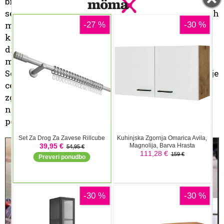
brazilskega športnega junaka, na brazilski način
seveda. Izvedeli boste veliko dejstev o Senni, ki jih
morda celo niste poznali, tudi to, da je siciljanske
krvi, je pa Senna ves čas prikazan kot žrtev tako
dirkaških konkurentov, patronov dirkanja in
mnogih drugih dogodkov. Pač za Brazilce je bil
Senna svetnik in tako ej tudi prikazan in morda je
celo prav tako. Dobro narejena serija, ki gradi na
zgodbi, ne trudi pa se biti povsem točna in
nepristranska in tudi preskakuje dogodke. Za
pogledat, ampak z nekaj rezerve.