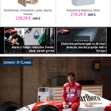
Električni poltovornjak za 28 tisoč
Alarm iz Italije: rekordno število
dolarjev, morda pripelje tudi v
okvar zaradi goriva
Evropo
DOMOV
ČLANKI