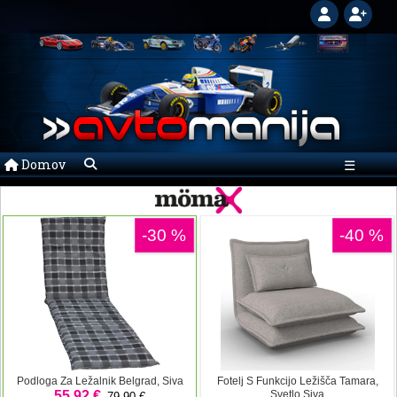
Domov
☰