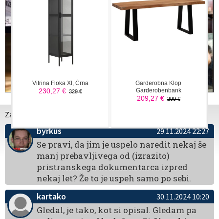
Za dodajanje komentarjev morate biti prijavljeni.
byrkus
29.11.2024 22:27
Se pravi, da jim je uspelo naredit nekaj še
manj prebavljivega od (izrazito)
pristranskega dokumentarca izpred
nekaj let? Že to je uspeh samo po sebi.
kartako
30.11.2024 10:20
Gledal, je tako, kot si opisal. Gledam pa