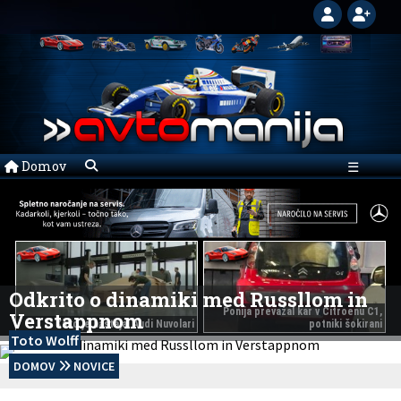
Domov
☰
Odkrito o dinamiki med Russllom in
Ponija prevažal kar v Citroenu C1,
Verstappnom
Kako je nastajal Audi Nuvolari
potniki šokirani
Toto Wolff
DOMOV
NOVICE