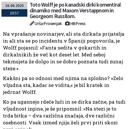
Toto Wolff je po kanadski dirki komentiral
16.06.2025
dinamiko med Maxom Verstappnom in
20:57
Georgeom Russllom.
Urša Prosenjak
HB Press
Na vprašanje novinarjev, ali sta dirkača prijatelja
in ali sta se po incidentu v Španiji pogovorila, je
Wolff pojasnil: »Fanta sedita v gokartih in
dirkalnikih že več kot deset let. Med seboj
tekmujeta že dolgo in se dobro poznata tudi zunaj
steze.«
Kakšni pa so odnosi med njima na splošno? »Zelo
vljudna sta, kadar se vidita,« je bil kratek in
jedrnat Wolff.
Ko pa ugasnejo rdeče luči in se dirka začne, pa tudi
vljudnost izgine, je še pripomnil: »Na stezi je to
trda bitka – dva različna značaja, dve različni
osebnosti. Vsak izmed njiju želi prvi priti skozi