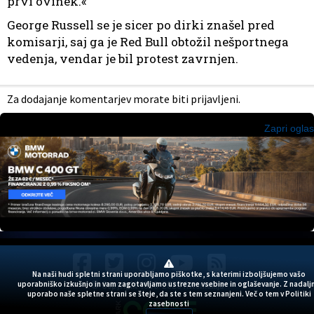
prvi ovinek.«
George Russell se je sicer po dirki znašel pred
komisarji, saj ga je Red Bull obtožil nešportnega
vedenja, vendar je bil protest zavrnjen.
Za dodajanje komentarjev morate biti prijavljeni.
Zapri oglas
Na naši hudi spletni strani uporabljamo piškotke, s katerimi izboljšujemo vašo
© Copyright 1999-2026 Avtomanija
uporabniško izkušnjo in vam zagotavljamo ustrezne vsebine in oglaševanje. Z nadalj
uporabo naše spletne strani se šteje, da ste s tem seznanjeni. Več o tem v
Politiki
zasebnosti