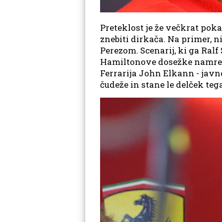
Preteklost je že večkrat poka
znebiti dirkača. Na primer, n
Perezom. Scenarij, ki ga Ralf
Hamiltonove dosežke namreč v
Ferrarija John Elkann - javn
čudeže in stane le delček teg