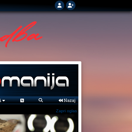
ni
Nazaj
Zapri oglas