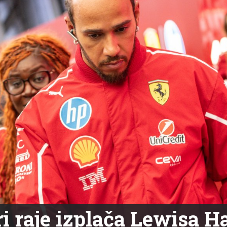
ri raje izplača Lewisa 