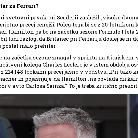
tar za Ferrari?
 svetovni prvak pri Scuderii zaslužil „visoke dvome
erjetno precej cenejši. Poleg tega bi se z 20-letnikom
. Hamilton pa bo na začetku sezone Formule 1 leta 202
 tudi razlog, da Britanec pri Ferrariju doslej še ni 
j postal malo prehiter.“
že na začetku sezone zmagal v sprintu na Kitajskem, 
moštveni kolega Charles Leclerc je v istem obdobju os
 214:148 točkami precej jasno v vodstvu. „Pri tako 
acher in pojasnjuje, da Hamilton „ne obvlada dirkal
rči v avto Carlosa Sainza.“ To je treba kritično preučit