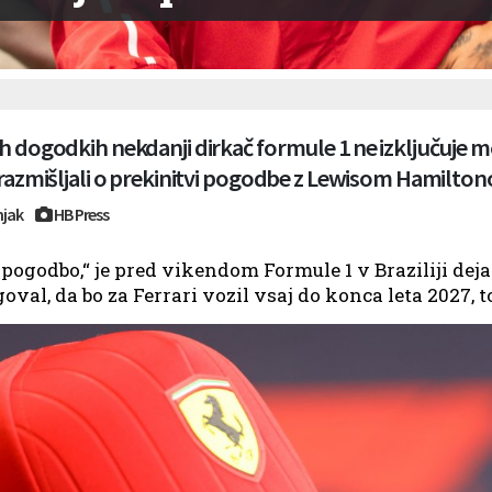
h dogodkih nekdanji dirkač formule 1 ne izključuje mo
 razmišljali o prekinitvi pogodbe z Lewisom Hamilto
njak
HB Press
pogodbo,“ je pred vikendom Formule 1 v Braziliji dej
val, da bo za Ferrari vozil vsaj do konca leta 2027, t