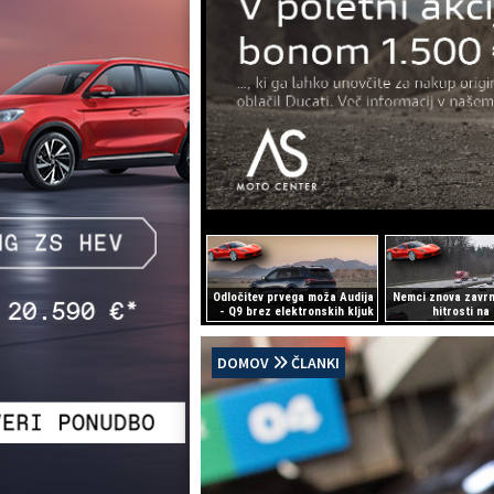
Odločitev prvega moža Audija
Nemci znova zavrni
- Q9 brez elektronskih kljuk
hitrosti na
DOMOV
ČLANKI