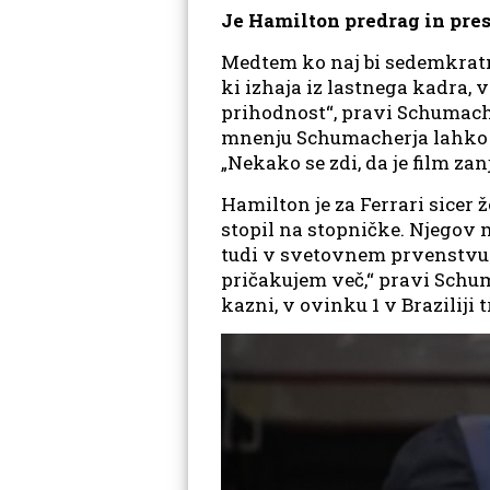
Je Hamilton predrag in pres
Medtem ko naj bi sedemkratni
ki izhaja iz lastnega kadra, v
prihodnost“, pravi Schumacher
mnenju Schumacherja lahko bil
„Nekako se zdi, da je film zan
Hamilton je za Ferrari sicer 
stopil na stopničke. Njegov 
tudi v svetovnem prvenstvu z
pričakujem več,“ pravi Schum
kazni, v ovinku 1 v Braziliji t