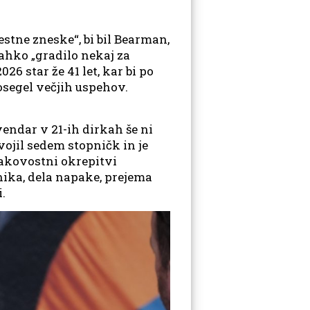
stne zneske“, bi bil Bearman,
 lahko „gradilo nekaj za
6 star že 41 let, kar bi po
dosegel večjih uspehov.
vendar v 21-ih dirkah še ni
vojil sedem stopničk in je
kakovostni okrepitvi
nika, dela napake, prejema
i.