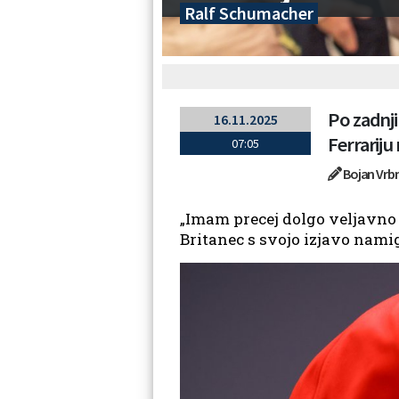
Ralf Schumacher
Po zadnji
16.11.2025
Ferrariju
07:05
Bojan Vrb
„Imam precej dolgo veljavno 
Britanec s svojo izjavo namigo