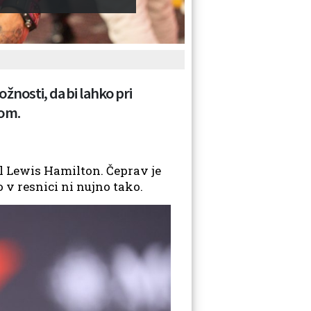
žnosti, da bi lahko pri
nom.
al Lewis Hamilton. Čeprav je
o v resnici ni nujno tako.