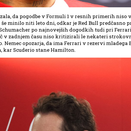
zala, da pogodbe v Formuli 1 v resnih primerih niso v
i še minilo niti leto dni, odkar je Red Bull predčasno
 Schumacher po najnovejših dogodkih tudi pri Ferrarij
 zadnjem času niso kritizirali le nekateri strokovn
o. Nemec opozarja, da ima Ferrari v rezervi mladega
a, kar Scuderio stane Hamilton.