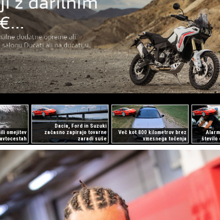
Dacia, Ford in Suzuki
li omejitev
začasno zapirajo tovarne
Več kot 800 kilometrov brez
Alarm 
 avtocestah
zaradi suše
vmesnega točenja
število