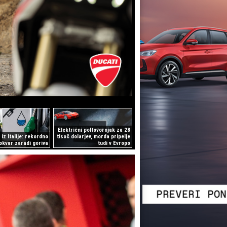
Električni poltovornjak za 28
iz Italije: rekordno
tisoč dolarjev, morda pripelje
 okvar zaradi goriva
tudi v Evropo