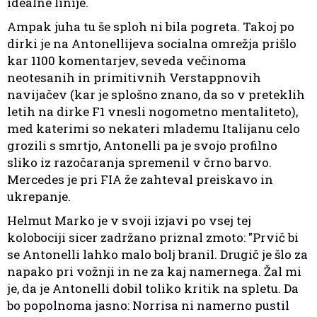
idealne linije.
Ampak juha tu še sploh ni bila pogreta. Takoj po
dirki je na Antonellijeva socialna omrežja prišlo
kar 1100 komentarjev, seveda večinoma
neotesanih in primitivnih Verstappnovih
navijačev (kar je splošno znano, da so v preteklih
letih na dirke F1 vnesli nogometno mentaliteto),
med katerimi so nekateri mlademu Italijanu celo
grozili s smrtjo, Antonelli pa je svojo profilno
sliko iz razočaranja spremenil v črno barvo.
Mercedes je pri FIA že zahteval preiskavo in
ukrepanje.
Helmut Marko je v svoji izjavi po vsej tej
kolobociji sicer zadržano priznal zmoto: "Prvič bi
se Antonelli lahko malo bolj branil. Drugič je šlo za
napako pri vožnji in ne za kaj namernega. Žal mi
je, da je Antonelli dobil toliko kritik na spletu. Da
bo popolnoma jasno: Norrisa ni namerno pustil