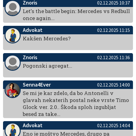
Znoris
02.12.2025 10:37
Let's the battle begin: Mercedes vs Redbull
once again...
Advokat
02.12.2025 11:15
Kakšen Mercedes?
Znoris
02.12.2025 11:36
Pogonski agregat...
Senna4Ever
02.12.2025 14:00
Se mi je kar zdelo, da bo Antonelli v
glavah nekaterih postal neke vrste Timo
Glock ver. 2.0.. Škoda sploh izgubljat
besed za take...
Advokat
02.12.2025 14:04
Eno je moštvo Mercedes, drugo pa