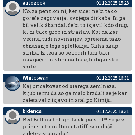
autogeek
01.12.2025 15:28
No, za penzion ni, ker sicer ne bi tako
goreče zagovarjal svojega dirkača. Bi pa
bil velik škandal, če bi to izjavil kdo drug,
ki ni tako grob in strašljiv. Kot da kar
večina, tudi novinarjev, sprejema tako
obnašanje tega spletkarja. Gliha skup
štriha. Iz tega so se rodili tudi taki
navijači - mislim na tiste, huliganske
sorte.
Whiteswan
01.12.2025 16:31
Kaj pricakovat od starega senilneza,
kljub temu da so ga malo brzdali se je kar
zaletaval z izjavo in sral po Kimiju.
krdenca
01.12.2025 18:31
Red Bull najbolj gnila ekipa v F1!!! Se je v
primeru Hamiltona Latiffi zanalašč
zaletev v ogrado?