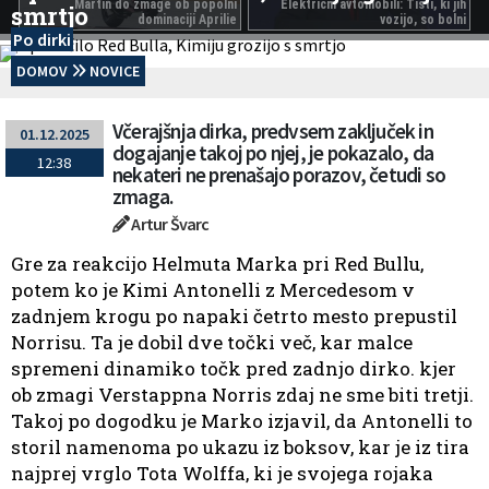
Martin do zmage ob popolni
Električni avtomobili: Tisti, ki jih
smrtjo
dominaciji Aprilie
vozijo, so bolni
Po dirki
DOMOV
NOVICE
Včerajšnja dirka, predvsem zaključek in
01.12.2025
dogajanje takoj po njej, je pokazalo, da
12:38
nekateri ne prenašajo porazov, četudi so
zmaga.
Artur Švarc
Gre za reakcijo Helmuta Marka pri Red Bullu,
potem ko je Kimi Antonelli z Mercedesom v
zadnjem krogu po napaki četrto mesto prepustil
Norrisu. Ta je dobil dve točki več, kar malce
spremeni dinamiko točk pred zadnjo dirko. kjer
ob zmagi Verstappna Norris zdaj ne sme biti tretji.
Takoj po dogodku je Marko izjavil, da Antonelli to
storil namenoma po ukazu iz boksov, kar je iz tira
najprej vrglo Tota Wolffa, ki je svojega rojaka