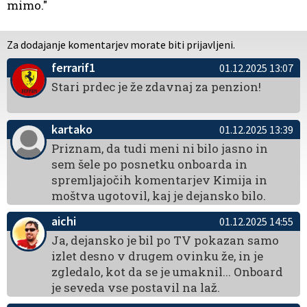
mimo."
Za dodajanje komentarjev morate biti prijavljeni.
ferrarif1
01.12.2025 13:07
Stari prdec je že zdavnaj za penzion!
kartako
01.12.2025 13:39
Priznam, da tudi meni ni bilo jasno in
sem šele po posnetku onboarda in
spremljajočih komentarjev Kimija in
moštva ugotovil, kaj je dejansko bilo.
aichi
01.12.2025 14:55
Ja, dejansko je bil po TV pokazan samo
izlet desno v drugem ovinku že, in je
zgledalo, kot da se je umaknil... Onboard
je seveda vse postavil na laž.