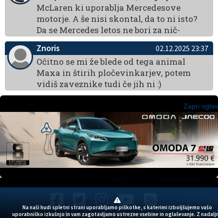
McLaren ki uporablja Mercedesove
motorje. A še nisi skontal, da to ni isto?
Da se Mercedes letos ne bori za nič-
Znoris
02.12.2025 23:37
Očitno se mi že blede od tega animal
Maxa in štirih pločevinkarjev, potem
vidiš zaveznike tudi če jih ni :)
Zapri oglas
Na naši hudi spletni strani uporabljamo piškotke, s katerimi izboljšujemo vašo
© Copyright 1999-2026 Avtomanija
uporabniško izkušnjo in vam zagotavljamo ustrezne vsebine in oglaševanje. Z nadalj