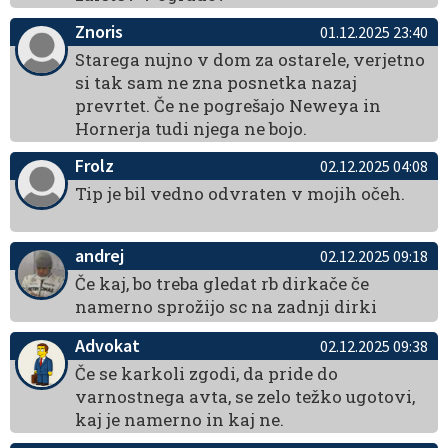
Znoris
01.12.2025 23:40
Starega nujno v dom za ostarele, verjetno
si tak sam ne zna posnetka nazaj
prevrtet. Če ne pogrešajo Neweya in
Hornerja tudi njega ne bojo.
Frolz
02.12.2025 04:08
Tip je bil vedno odvraten v mojih očeh.
andrej
02.12.2025 09:18
Če kaj, bo treba gledat rb dirkače če
namerno sprožijo sc na zadnji dirki
Advokat
02.12.2025 09:38
Če se karkoli zgodi, da pride do
varnostnega avta, se zelo težko ugotovi,
kaj je namerno in kaj ne.