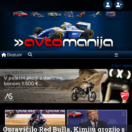
Domov
☰
Zapri oglas
Opravičilo Red Bulla, Kimiju grozijo s