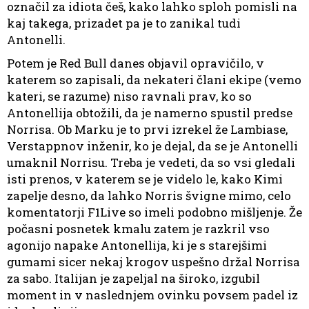
označil za idiota češ, kako lahko sploh pomisli na
kaj takega, prizadet pa je to zanikal tudi
Antonelli.
Potem je Red Bull danes objavil opravičilo, v
katerem so zapisali, da nekateri člani ekipe (vemo
kateri, se razume) niso ravnali prav, ko so
Antonellija obtožili, da je namerno spustil predse
Norrisa. Ob Marku je to prvi izrekel že Lambiase,
Verstappnov inženir, ko je dejal, da se je Antonelli
umaknil Norrisu. Treba je vedeti, da so vsi gledali
isti prenos, v katerem se je videlo le, kako Kimi
zapelje desno, da lahko Norris švigne mimo, celo
komentatorji F1Live so imeli podobno mišljenje. Že
počasni posnetek kmalu zatem je razkril vso
agonijo napake Antonellija, ki je s starejšimi
gumami sicer nekaj krogov uspešno držal Norrisa
za sabo. Italijan je zapeljal na široko, izgubil
moment in v naslednjem ovinku povsem padel iz