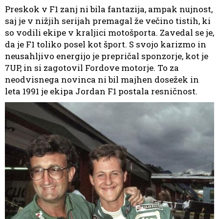
Preskok v F1 zanj ni bila fantazija, ampak nujnost,
saj je v nižjih serijah premagal že večino tistih, ki
so vodili ekipe v kraljici motošporta. Zavedal se je,
da je F1 toliko posel kot šport. S svojo karizmo in
neusahljivo energijo je prepričal sponzorje, kot je
7UP, in si zagotovil Fordove motorje. To za
neodvisnega novinca ni bil majhen dosežek in
leta 1991 je ekipa Jordan F1 postala resničnost.