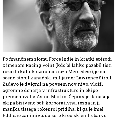
Po finančnem zlomu Force Indie in kratki epizodi
z imenom Racing Point (kdo bi lahko pozabil tisti
roza dirkalnik oziroma »roza Mercedes«), je na
sceno stopil kanadski milijarder Lawrence Stroll.
Zadevo je dvignil na povsem nov nivo, vložil
ogromno denarja v infrastrukturo in ekipo
preimenoval v Aston Martin. Čeprav je današnja
ekipa bistveno bolj korporativna, resna in ji
manjka tistega rokenrol pridiha, ki ga je imel
Eddie, je zanimivo, da se je krog sklenil z barvo.