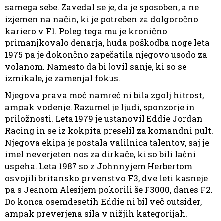
samega sebe. Zavedal se je, da je sposoben, a ne
izjemen na način, ki je potreben za dolgoročno
kariero v F1. Poleg tega mu je kronično
primanjkovalo denarja, huda poškodba noge leta
1975 pa je dokončno zapečatila njegovo usodo za
volanom. Namesto da bi lovil sanje, ki so se
izmikale, je zamenjal fokus.
Njegova prava moč namreč ni bila zgolj hitrost,
ampak vodenje. Razumel je ljudi, sponzorje in
priložnosti. Leta 1979 je ustanovil Eddie Jordan
Racing in se iz kokpita preselil za komandni pult.
Njegova ekipa je postala valilnica talentov, saj je
imel neverjeten nos za dirkače, ki so bili lačni
uspeha. Leta 1987 so z Johnnyjem Herbertom
osvojili britansko prvenstvo F3, dve leti kasneje
pa s Jeanom Alesijem pokorili še F3000, danes F2.
Do konca osemdesetih Eddie ni bil več outsider,
ampak preverjena sila v nižjih kategorijah.