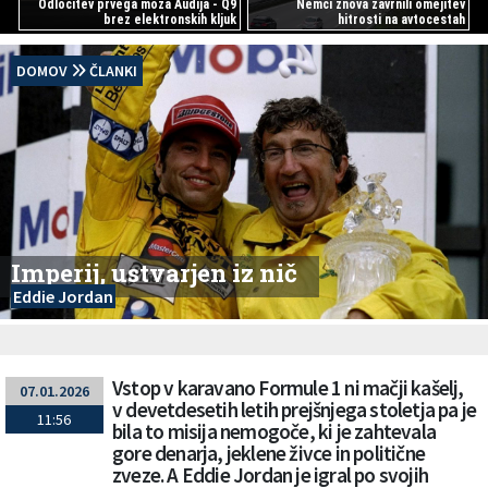
Odločitev prvega moža Audija - Q9
Nemci znova zavrnili omejitev
brez elektronskih kljuk
hitrosti na avtocestah
DOMOV
ČLANKI
Imperij, ustvarjen iz nič
Eddie Jordan
Vstop v karavano Formule 1 ni mačji kašelj,
07.01.2026
v devetdesetih letih prejšnjega stoletja pa je
11:56
bila to misija nemogoče, ki je zahtevala
gore denarja, jeklene živce in politične
zveze. A Eddie Jordan je igral po svojih