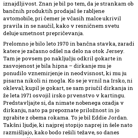
iznajdljivost. Znan je bil po tem, da je strankam ob
bančnih produktih prodajal še rabljene
avtomobile, pri čemer je včasih malce ukrivil
pravila in se naučil, kako v resničnem svetu
deluje umetnost prepričevanja.
Prelomno je bilo leto 1970 in bančna stavka, zaradi
katere je začasno odšel na delo na otok Jersey.
Tam je povsem po naključju odkril gokarte in
zasvojenost je bila hipna – dirkanje mu je
ponudilo vznemirjenje in neodvisnost, ki mu ju
pisarna nikoli ni mogla. Ko se je vrnil na Irsko, ni
okleval; kupil je gokart, se sam priučil dirkanja in
že leta 1971 osvojil irsko prvenstvo v kartingu.
Predstavljajte si, da nimate nobenega ozadja v
dirkanju, nato pa prepoznate priložnost in jo
zgrabite z obema rokama. To je bil Eddie Jordan.
Takšni ljudje, ki najprej stopijo naprej in šele nato
razmišljajo, kako bodo rešili težave, so danes