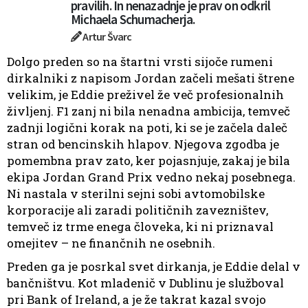
pravilih. In nenazadnje je prav on odkril
Michaela Schumacherja.
Artur Švarc
Dolgo preden so na štartni vrsti sijoče rumeni
dirkalniki z napisom Jordan začeli mešati štrene
velikim, je Eddie preživel že več profesionalnih
življenj. F1 zanj ni bila nenadna ambicija, temveč
zadnji logični korak na poti, ki se je začela daleč
stran od bencinskih hlapov. Njegova zgodba je
pomembna prav zato, ker pojasnjuje, zakaj je bila
ekipa Jordan Grand Prix vedno nekaj posebnega.
Ni nastala v sterilni sejni sobi avtomobilske
korporacije ali zaradi političnih zavezništev,
temveč iz trme enega človeka, ki ni priznaval
omejitev – ne finančnih ne osebnih.
Preden ga je posrkal svet dirkanja, je Eddie delal v
bančništvu. Kot mladenič v Dublinu je služboval
pri Bank of Ireland, a je že takrat kazal svojo