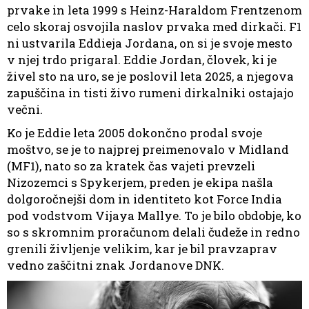
prvake in leta 1999 s Heinz-Haraldom Frentzenom
celo skoraj osvojila naslov prvaka med dirkači. F1
ni ustvarila Eddieja Jordana, on si je svoje mesto
v njej trdo prigaral. Eddie Jordan, človek, ki je
živel sto na uro, se je poslovil leta 2025, a njegova
zapuščina in tisti živo rumeni dirkalniki ostajajo
večni.
Ko je Eddie leta 2005 dokončno prodal svoje
moštvo, se je to najprej preimenovalo v Midland
(MF1), nato so za kratek čas vajeti prevzeli
Nizozemci s Spykerjem, preden je ekipa našla
dolgoročnejši dom in identiteto kot Force India
pod vodstvom Vijaya Mallye. To je bilo obdobje, ko
so s skromnim proračunom delali čudeže in redno
grenili življenje velikim, kar je bil pravzaprav
vedno zaščitni znak Jordanove DNK.