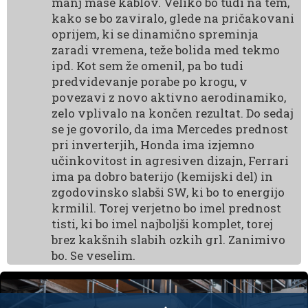
manj mase kablov. Veliko bo tudi na tem,
kako se bo zaviralo, glede na pričakovani
oprijem, ki se dinamično spreminja
zaradi vremena, teže bolida med tekmo
ipd. Kot sem že omenil, pa bo tudi
predvidevanje porabe po krogu, v
povezavi z novo aktivno aerodinamiko,
zelo vplivalo na končen rezultat. Do sedaj
se je govorilo, da ima Mercedes prednost
pri inverterjih, Honda ima izjemno
učinkovitost in agresiven dizajn, Ferrari
ima pa dobro baterijo (kemijski del) in
zgodovinsko slabši SW, ki bo to energijo
krmilil. Torej verjetno bo imel prednost
tisti, ki bo imel najboljši komplet, torej
brez kakšnih slabih ozkih grl. Zanimivo
bo. Se veselim.