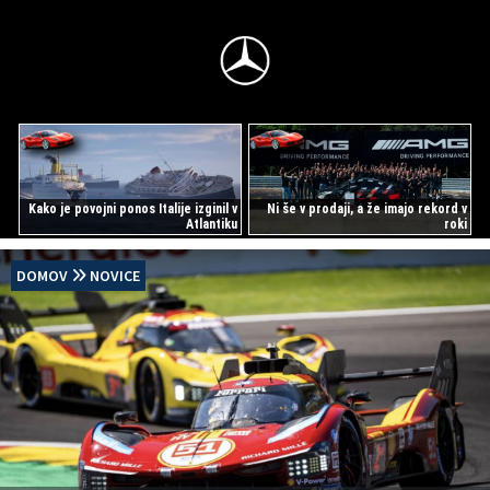
Kako je povojni ponos Italije izginil v
Ni še v prodaji, a že imajo rekord v
Atlantiku
roki
DOMOV
NOVICE