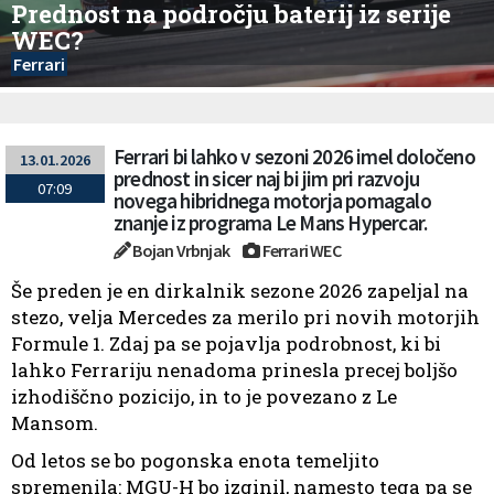
Prednost na področju baterij iz serije
WEC?
Ferrari
Ferrari bi lahko v sezoni 2026 imel določeno
13.01.2026
prednost in sicer naj bi jim pri razvoju
07:09
novega hibridnega motorja pomagalo
znanje iz programa Le Mans Hypercar.
Bojan Vrbnjak
Ferrari WEC
Še preden je en dirkalnik sezone 2026 zapeljal na
stezo, velja Mercedes za merilo pri novih motorjih
Formule 1. Zdaj pa se pojavlja podrobnost, ki bi
lahko Ferrariju nenadoma prinesla precej boljšo
izhodiščno pozicijo, in to je povezano z Le
Mansom.
Od letos se bo pogonska enota temeljito
spremenila: MGU-H bo izginil, namesto tega pa se