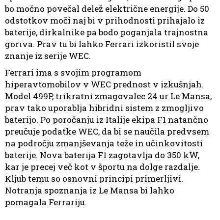
bo močno povečal delež električne energije. Do 50
odstotkov moči naj bi v prihodnosti prihajalo iz
baterije, dirkalnike pa bodo poganjala trajnostna
goriva. Prav tu bi lahko Ferrari izkoristil svoje
znanje iz serije WEC.
Ferrari ima s svojim programom
hiperavtomobilov v WEC prednost v izkušnjah.
Model 499P, trikratni zmagovalec 24 ur Le Mansa,
prav tako uporablja hibridni sistem z zmogljivo
baterijo. Po poročanju iz Italije ekipa F1 natančno
preučuje podatke WEC, da bi se naučila predvsem
na področju zmanjševanja teže in učinkovitosti
baterije. Nova baterija F1 zagotavlja do 350 kW,
kar je precej več kot v športu na dolge razdalje.
Kljub temu so osnovni principi primerljivi.
Notranja spoznanja iz Le Mansa bi lahko
pomagala Ferrariju.