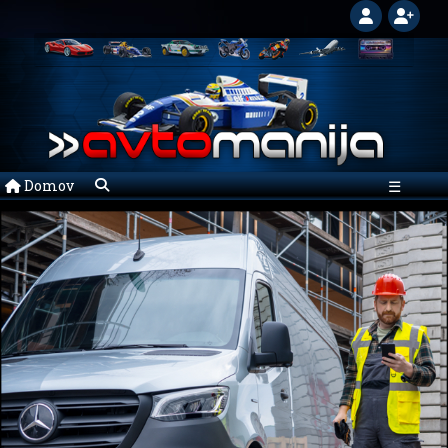
Domov
☰