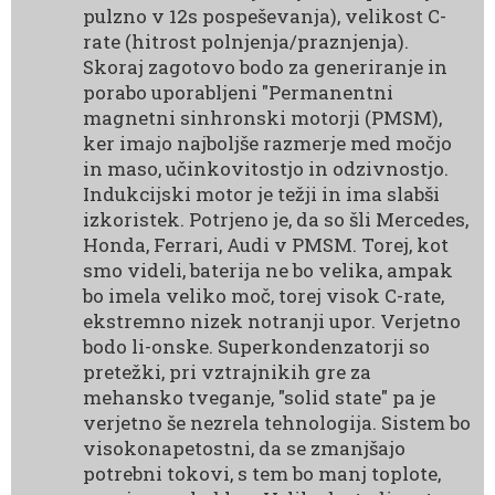
pulzno v 12s pospeševanja), velikost C-
rate (hitrost polnjenja/praznjenja).
Skoraj zagotovo bodo za generiranje in
porabo uporabljeni "Permanentni
magnetni sinhronski motorji (PMSM),
ker imajo najboljše razmerje med močjo
in maso, učinkovitostjo in odzivnostjo.
Indukcijski motor je težji in ima slabši
izkoristek. Potrjeno je, da so šli Mercedes,
Honda, Ferrari, Audi v PMSM. Torej, kot
smo videli, baterija ne bo velika, ampak
bo imela veliko moč, torej visok C-rate,
ekstremno nizek notranji upor. Verjetno
bodo li-onske. Superkondenzatorji so
pretežki, pri vztrajnikih gre za
mehansko tveganje, "solid state" pa je
verjetno še nezrela tehnologija. Sistem bo
visokonapetostni, da se zmanjšajo
potrebni tokovi, s tem bo manj toplote,