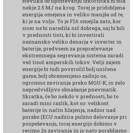
številka ob upoštevanju izkoristka bi bila
nekje 2.5 MJ na krog. Torej je pridobljena
energija omejena in veliko manjša od te,
ki je na voljo. To je FIA omejila zato, ker
sicer ne bi naredila nič dobrega, saj bi bili
v prednosti tisti, ki bi investirali
neznansko veliko denarja v inverter in
baterije, predvsem za preprečevanje
ekstremnega segrevanja sistema zaradi
več tisoč amperskih tokov. Večji zajem
energije bi tudi povzročil bolj uničene
gume, bolj obremenjeno zadnjo os,
ogromno zaviranja preko MGU-K, in zelo
nepredvidljivo obnašanje pnevmatik.
Skratka, če bo nekdo v prednosti, bo to
zaradi mini razlik, kot so: velikost
baterije in način hlajenja, nadzor nad
porabo (ECU nadzira pulzno delovanje pri
pospeševanju, torej energijo dobimo v
recimo 2s zaviranja in jo nato porabljamo