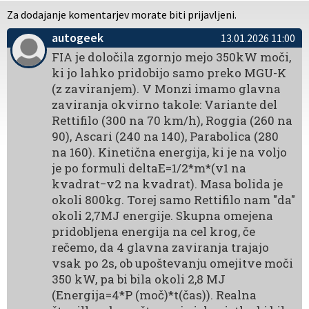
Za dodajanje komentarjev morate biti prijavljeni.
autogeek
13.01.2026 11:00
FIA je določila zgornjo mejo 350kW moči,
ki jo lahko pridobijo samo preko MGU-K
(z zaviranjem). V Monzi imamo glavna
zaviranja okvirno takole: Variante del
Rettifilo (300 na 70 km/h), Roggia (260 na
90), Ascari (240 na 140), Parabolica (280
na 160). Kinetična energija, ki je na voljo
je po formuli deltaE=1/2​*m*(v1 na
kvadrat​−v2 na kvadrat). Masa bolida je
okoli 800kg. Torej samo ​Rettifilo nam "da"
okoli 2,7MJ energije. Skupna omejena
pridobljena energija na cel krog, če
rečemo, da 4 glavna zaviranja trajajo
vsak po 2s, ob upoštevanju omejitve moči
350 kW, pa bi bila okoli 2,8 MJ
(Energija=4*P (moč)*t(čas)). Realna