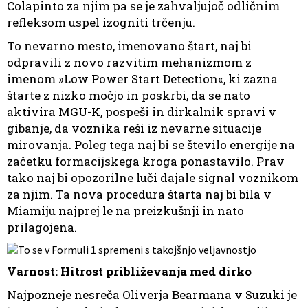
Colapinto za njim pa se je zahvaljujoč odličnim
refleksom uspel izogniti trčenju.
To nevarno mesto, imenovano štart, naj bi
odpravili z novo razvitim mehanizmom z
imenom »Low Power Start Detection«, ki zazna
štarte z nizko močjo in poskrbi, da se nato
aktivira MGU-K, pospeši in dirkalnik spravi v
gibanje, da voznika reši iz nevarne situacije
mirovanja. Poleg tega naj bi se število energije na
začetku formacijskega kroga ponastavilo. Prav
tako naj bi opozorilne luči dajale signal voznikom
za njim. Ta nova procedura štarta naj bi bila v
Miamiju najprej le na preizkušnji in nato
prilagojena.
Varnost: Hitrost približevanja med dirko
Najpozneje nesreča Oliverja Bearmana v Suzuki je