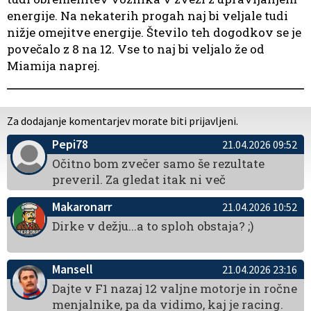
energije. Na nekaterih progah naj bi veljale tudi
nižje omejitve energije. Število teh dogodkov se je
povečalo z 8 na 12. Vse to naj bi veljalo že od
Miamija naprej.
Za dodajanje komentarjev morate biti prijavljeni.
Pepi78
21.04.2026 09:52
Očitno bom zvečer samo še rezultate
preveril. Za gledat itak ni več
Makaronarr
21.04.2026 10:52
Dirke v dežju...a to sploh obstaja? ;)
Mansell
21.04.2026 23:16
Dajte v F1 nazaj 12 valjne motorje in ročne
menjalnike, pa da vidimo, kaj je racing.