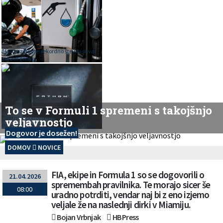
Alarm iz Italije: rekordno število okvar
zaradi goriva
To se v Formuli 1 spremeni s takojšnjo
Električni poltovornjak za 28 tisoč
veljavnostjo
dolarjev, morda pripelje tudi v Evropo
Dogovor je dosežen!
DOMOV
NOVICE
FIA, ekipe in Formula 1 so se dogovorili o
21.04.2026
spremembah pravilnika. Te morajo sicer še
08:00
uradno potrditi, vendar naj bi z eno izjemo
veljale že na naslednji dirki v Miamiju.
Bojan Vrbnjak
HB Press