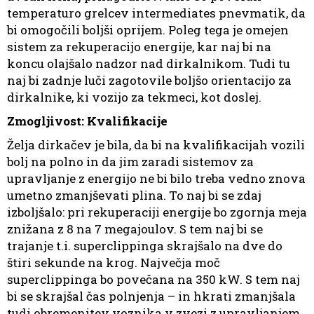
temperaturo grelcev intermediates pnevmatik, da
bi omogočili boljši oprijem. Poleg tega je omejen
sistem za rekuperacijo energije, kar naj bi na
koncu olajšalo nadzor nad dirkalnikom. Tudi tu
naj bi zadnje luči zagotovile boljšo orientacijo za
dirkalnike, ki vozijo za tekmeci, kot doslej.
Zmogljivost: Kvalifikacije
Želja dirkačev je bila, da bi na kvalifikacijah vozili
bolj na polno in da jim zaradi sistemov za
upravljanje z energijo ne bi bilo treba vedno znova
umetno zmanjševati plina. To naj bi se zdaj
izboljšalo: pri rekuperaciji energije bo zgornja meja
znižana z 8 na 7 megajoulov. S tem naj bi se
trajanje t.i. superclippinga skrajšalo na dve do
štiri sekunde na krog. Največja moč
superclippinga bo povečana na 350 kW. S tem naj
bi se skrajšal čas polnjenja – in hkrati zmanjšala
tudi obremenitev voznika v zvezi z upravljanjem