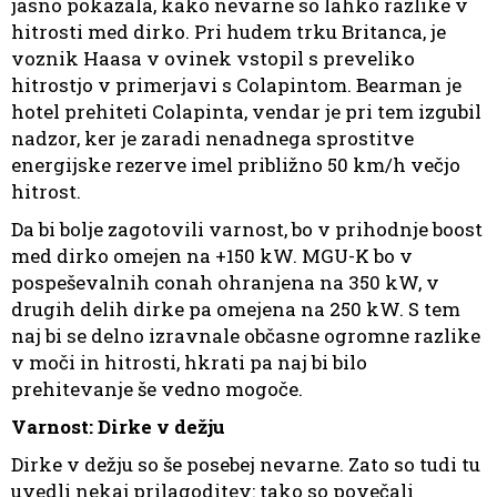
jasno pokazala, kako nevarne so lahko razlike v
hitrosti med dirko. Pri hudem trku Britanca, je
voznik Haasa v ovinek vstopil s preveliko
hitrostjo v primerjavi s Colapintom. Bearman je
hotel prehiteti Colapinta, vendar je pri tem izgubil
nadzor, ker je zaradi nenadnega sprostitve
energijske rezerve imel približno 50 km/h večjo
hitrost.
Da bi bolje zagotovili varnost, bo v prihodnje boost
med dirko omejen na +150 kW. MGU-K bo v
pospeševalnih conah ohranjena na 350 kW, v
drugih delih dirke pa omejena na 250 kW. S tem
naj bi se delno izravnale občasne ogromne razlike
v moči in hitrosti, hkrati pa naj bi bilo
prehitevanje še vedno mogoče.
Varnost: Dirke v dežju
Dirke v dežju so še posebej nevarne. Zato so tudi tu
uvedli nekaj prilagoditev: tako so povečali