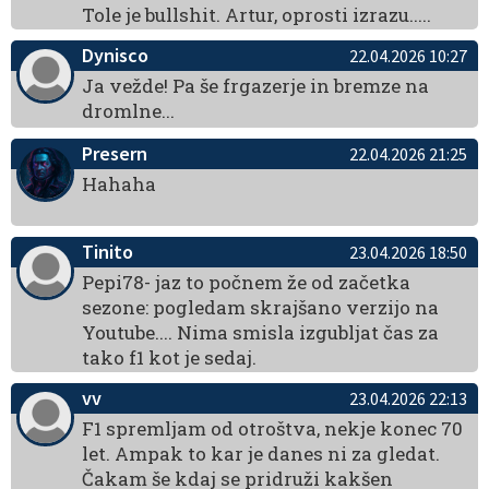
Tole je bullshit. Artur, oprosti izrazu.....
Dynisco
22.04.2026 10:27
Ja vežde! Pa še frgazerje in bremze na
dromlne...
Presern
22.04.2026 21:25
Hahaha
Tinito
23.04.2026 18:50
Pepi78- jaz to počnem že od začetka
sezone: pogledam skrajšano verzijo na
Youtube.... Nima smisla izgubljat čas za
tako f1 kot je sedaj.
vv
23.04.2026 22:13
F1 spremljam od otroštva, nekje konec 70
let. Ampak to kar je danes ni za gledat.
Čakam še kdaj se pridruži kakšen