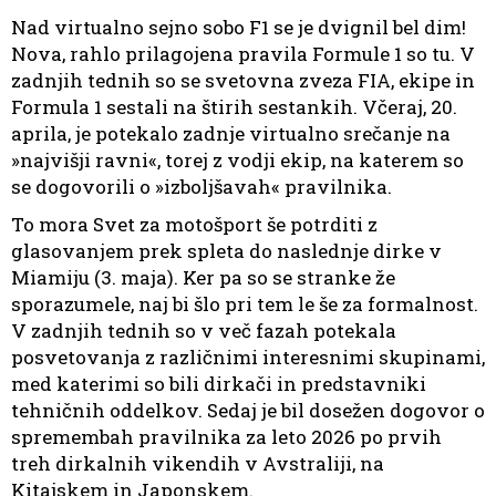
Nad virtualno sejno sobo F1 se je dvignil bel dim!
Nova, rahlo prilagojena pravila Formule 1 so tu. V
zadnjih tednih so se svetovna zveza FIA, ekipe in
Formula 1 sestali na štirih sestankih. Včeraj, 20.
aprila, je potekalo zadnje virtualno srečanje na
»najvišji ravni«, torej z vodji ekip, na katerem so
se dogovorili o »izboljšavah« pravilnika.
To mora Svet za motošport še potrditi z
glasovanjem prek spleta do naslednje dirke v
Miamiju (3. maja). Ker pa so se stranke že
sporazumele, naj bi šlo pri tem le še za formalnost.
V zadnjih tednih so v več fazah potekala
posvetovanja z različnimi interesnimi skupinami,
med katerimi so bili dirkači in predstavniki
tehničnih oddelkov. Sedaj je bil dosežen dogovor o
spremembah pravilnika za leto 2026 po prvih
treh dirkalnih vikendih v Avstraliji, na
Kitajskem in Japonskem.