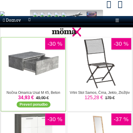
Domov
☰