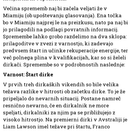
Večina sprememb naj bi začela veljati že v
Miamiju (ob upoštevanju glasovanja). Ena točka
bo v Miamiju najprej le na preizkusu, nato pa naj bi
jo prilagodili na podlagi povratnih informacij.
Spremembe lahko grobo razdelimo na dva sklopa:
prilagoditve v zvezi z varnostjo, ki zadevajo
predvsem štart in učinke rekuperacije energije, ter
več polnega plina v kvalifikacijah, kar so si želeli
dirkači. Spremembe so v podrobnostih naslednje:
Varnost: Štart dirke
V prvih treh dirkaških vikendih so bile velika
težava razlike v hitrosti ob začetku dirke. To je že
pripeljalo do nevarnih situacij. Postane namreč
resnično nevarno, če en dirkalnik ne more
speljati, dirkalniki za njim pa se približujejo z
visoko hitrostjo. Na premierni dirki v Avstraliji je
Liam Lawson imel težave pri štartu, Franco