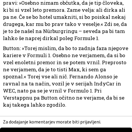
pravi: »Osebno nimam občutka, da je tip človeka,
ki bi si vzel leto premora. Zame velja: ali dirka ali
pa ne. Če se bo hotel umakniti, si bo poiskal nekaj
drugega, kar mu bo prav tako v veselje.« Zdi se, da
je to že našel na Nürburgringu – seveda pa bi tam
lahko še naprej dirkal poleg Formule 1.
Button: »Torej mislim, da bo to zadnja faza njegove
kariere v Formuli 1. Osebno ne verjamem, da si bo
vzel enoletni premor in se potem vrnil. Preprosto
ne verjamem, da je to tisti Max, ki sem ga
spoznal.« Torej vse ali nič. Fernando Alonso je
ravnal na ta način, vozil je v serijah IndyCar in
WEC, nato pa se je vrnil v Formulo 1. Pri
Verstappnu pa Button očitno ne verjame, da bi se
kaj takega lahko zgodilo.
Za dodajanje komentarjev morate biti prijavljeni.