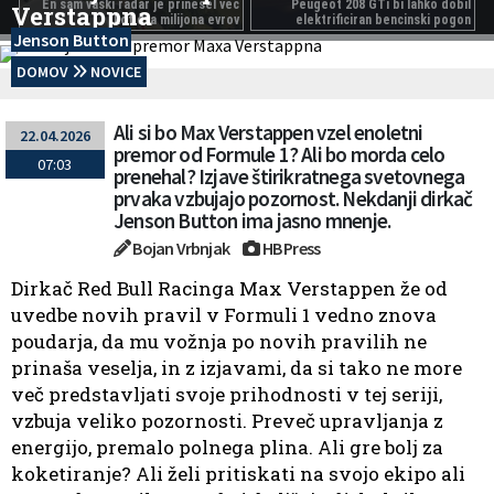
En sam vaški radar je prinesel več
Peugeot 208 GTi bi lahko dobil
Verstappna
kot dva milijona evrov
elektrificiran bencinski pogon
Jenson Button
DOMOV
NOVICE
Ali si bo Max Verstappen vzel enoletni
22.04.2026
premor od Formule 1? Ali bo morda celo
07:03
prenehal? Izjave štirikratnega svetovnega
prvaka vzbujajo pozornost. Nekdanji dirkač
Jenson Button ima jasno mnenje.
Bojan Vrbnjak
HB Press
Dirkač Red Bull Racinga Max Verstappen že od
uvedbe novih pravil v Formuli 1 vedno znova
poudarja, da mu vožnja po novih pravilih ne
prinaša veselja, in z izjavami, da si tako ne more
več predstavljati svoje prihodnosti v tej seriji,
vzbuja veliko pozornosti. Preveč upravljanja z
energijo, premalo polnega plina. Ali gre bolj za
koketiranje? Ali želi pritiskati na svojo ekipo ali