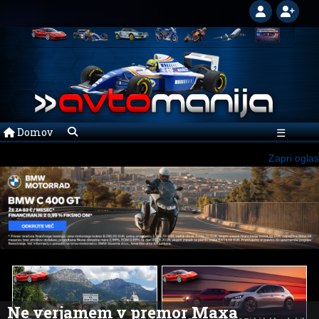
Domov
☰
Zapri oglas
Ne verjamem v premor Maxa