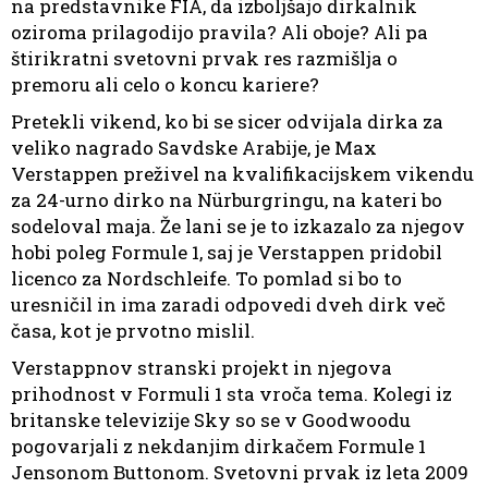
na predstavnike FIA, da izboljšajo dirkalnik
oziroma prilagodijo pravila? Ali oboje? Ali pa
štirikratni svetovni prvak res razmišlja o
premoru ali celo o koncu kariere?
Pretekli vikend, ko bi se sicer odvijala dirka za
veliko nagrado Savdske Arabije, je Max
Verstappen preživel na kvalifikacijskem vikendu
za 24-urno dirko na Nürburgringu, na kateri bo
sodeloval maja. Že lani se je to izkazalo za njegov
hobi poleg Formule 1, saj je Verstappen pridobil
licenco za Nordschleife. To pomlad si bo to
uresničil in ima zaradi odpovedi dveh dirk več
časa, kot je prvotno mislil.
Verstappnov stranski projekt in njegova
prihodnost v Formuli 1 sta vroča tema. Kolegi iz
britanske televizije Sky so se v Goodwoodu
pogovarjali z nekdanjim dirkačem Formule 1
Jensonom Buttonom. Svetovni prvak iz leta 2009