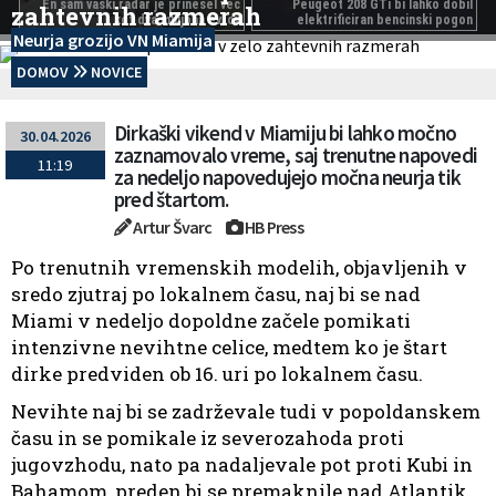
En sam vaški radar je prinesel več
Peugeot 208 GTi bi lahko dobil
zahtevnih razmerah
kot dva milijona evrov
elektrificiran bencinski pogon
Neurja grozijo VN Miamija
DOMOV
NOVICE
Dirkaški vikend v Miamiju bi lahko močno
30.04.2026
zaznamovalo vreme, saj trenutne napovedi
11:19
za nedeljo napovedujejo močna neurja tik
pred štartom.
Artur Švarc
HB Press
Po trenutnih vremenskih modelih, objavljenih v
sredo zjutraj po lokalnem času, naj bi se nad
Miami v nedeljo dopoldne začele pomikati
intenzivne nevihtne celice, medtem ko je štart
dirke predviden ob 16. uri po lokalnem času.
Nevihte naj bi se zadrževale tudi v popoldanskem
času in se pomikale iz severozahoda proti
jugovzhodu, nato pa nadaljevale pot proti Kubi in
Bahamom, preden bi se premaknile nad Atlantik.