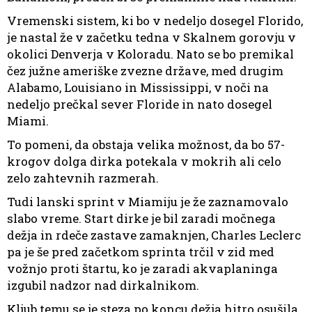
Vremenski sistem, ki bo v nedeljo dosegel Florido,
je nastal že v začetku tedna v Skalnem gorovju v
okolici Denverja v Koloradu. Nato se bo premikal
čez južne ameriške zvezne države, med drugim
Alabamo, Louisiano in Mississippi, v noči na
nedeljo prečkal sever Floride in nato dosegel
Miami.
To pomeni, da obstaja velika možnost, da bo 57-
krogov dolga dirka potekala v mokrih ali celo
zelo zahtevnih razmerah.
Tudi lanski sprint v Miamiju je že zaznamovalo
slabo vreme. Start dirke je bil zaradi močnega
dežja in rdeče zastave zamaknjen, Charles Leclerc
pa je še pred začetkom sprinta trčil v zid med
vožnjo proti štartu, ko je zaradi akvaplaninga
izgubil nadzor nad dirkalnikom.
Kljub temu se je steza po koncu dežja hitro osušila