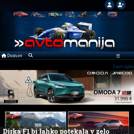
Domov
☰
Zapri oglas
Dirka F1 bi lahko potekala v zelo