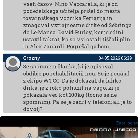
vseh časov. Nino Vaccarella, ki je od
podeželskega učitelja prišel do mesta
tovarniškega voznika Ferrarija in
zmagoval vztrajnostne dirke od Sebringa
do Le Mansa. David Purley, ker je edini
ustavil takrat, ko so vsi ostali tiščali plin.
In Alex Zanardi. Pogrešal ga bom.
Grozny
04.05.2026 06:39
Se spomnem članka, ki je opisoval
obdibje po rehabilitaciji nog. Se je pogajal
z ekipo WTCC. Da je dokazal, da lahko
dirka, je z roko potisnil na vago, ki je
pokazala več kot 100kg (točno se ne
spomnim). Pa se je zadrl v telefon: ali je to
dovolj?
Zapri oglas