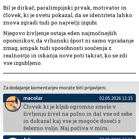
Bil je dirkač, paralimpijski prvak, motivator in
človek, ki je svetu pokazal, da se identiteta lahko
znova zgradi tudi po največji izgubi.
Njegovo življenje ostaja eden najmočnejših
opomnikov, da vrhunski šport ni samo vprašanje
zmag, ampak tudi sposobnosti soočenja z
realnostjo in iskanja nove poti takrat, ko se zdi
vse izgubljeno.
Za dodajanje komentarjev morate biti prijavljeni.
macolar
02.05.2026 11:15
Človek ki je kljub ogromno smole v
življenju živel na polno in dal vse od sebe
in dokazal kaj vse je mogoče doseči z
železno voljo. Naj počiva v miru.