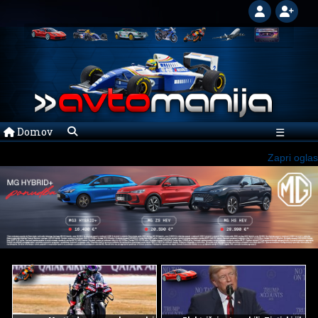
Domov
☰
Zapri oglas