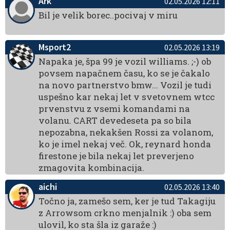
Ark
02.05.2026 12:11
Bil je velik borec..pocivaj v miru
Msport2
02.05.2026 13:19
Napaka je, špa 99 je vozil williams. ;-) ob
povsem napačnem času, ko se je čakalo
na novo partnerstvo bmw... Vozil je tudi
uspešno kar nekaj let v svetovnem wtcc
prvenstvu z vsemi komandami na
volanu. CART devedeseta pa so bila
nepozabna, nekakšen Rossi za volanom,
ko je imel nekaj več. Ok, reynard honda
firestone je bila nekaj let preverjeno
zmagovita kombinacija.
aichi
02.05.2026 13:40
Točno ja, zamešo sem, ker je tud Takagiju
z Arrowsom crkno menjalnik :) oba sem
ulovil, ko sta šla iz garaže :)