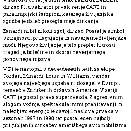
dirkač F1, dvakratni prvak serije CART in
paralimpijski šampion, katerega življenjska
zgodba je daleč presegla meje dirkanja.
Zanardi ni bil nikoli zgolj dirkač. Postal je simbol
vztrajnosti, prilagajanja in neverjetne življenjske
moči. Njegovo življenje je bilo preplet hitrosti,
tragedije, bolečine in skoraj neverjetnega
ponovnega rojstva.
V F1 je nastopal v devetdesetih letih za ekipe
Jordan, Minardi, Lotus in Williams, vendar
svojega največjega uspeha ni dosegel v Evropi,
temveč v Združenih državah Amerike. V seriji
CART je postal prava superzvezda. Z agresivnim
slogom vožnje, spektakularnimi prehitevanji in
nalezljivo energijo je osvojil naslova prvaka v
sezonah 1997 in 1998 ter postal eden najbolj
priljubljenih dirkačev ameriškega avtomobilizma.