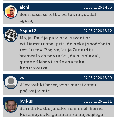
aichi
02.05.2026 14:06
Sem našel še fotko od takrat, dodal
zgoraj...
Msport2
02.05.2026 15:12
No, ja. Ralf je pa v prvi sezoni pri
williamsu uspel priti do nekaj spodobnih
rezultatov. Bog ve, ka je Zanardija
bremzalo ob povratku, da ni splaval,
gume z žlebovi so že ena taka
kontroverza...
vv
02.05.2026 15:39
Alex veliki borec, vzor marsikomu
počivaj v miru
byrkus
02.05.2026 21:11
Štiri dirkaške junake sem imel. Bernd
Rosemeyer, ki ga imam za najboljšega