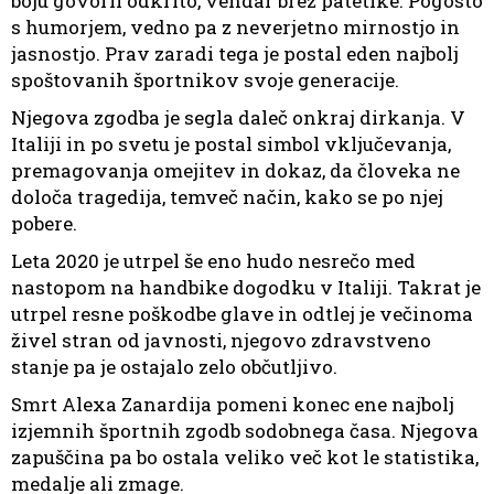
boju govoril odkrito, vendar brez patetike. Pogosto
s humorjem, vedno pa z neverjetno mirnostjo in
jasnostjo. Prav zaradi tega je postal eden najbolj
spoštovanih športnikov svoje generacije.
Njegova zgodba je segla daleč onkraj dirkanja. V
Italiji in po svetu je postal simbol vključevanja,
premagovanja omejitev in dokaz, da človeka ne
določa tragedija, temveč način, kako se po njej
pobere.
Leta 2020 je utrpel še eno hudo nesrečo med
nastopom na handbike dogodku v Italiji. Takrat je
utrpel resne poškodbe glave in odtlej je večinoma
živel stran od javnosti, njegovo zdravstveno
stanje pa je ostajalo zelo občutljivo.
Smrt Alexa Zanardija pomeni konec ene najbolj
izjemnih športnih zgodb sodobnega časa. Njegova
zapuščina pa bo ostala veliko več kot le statistika,
medalje ali zmage.