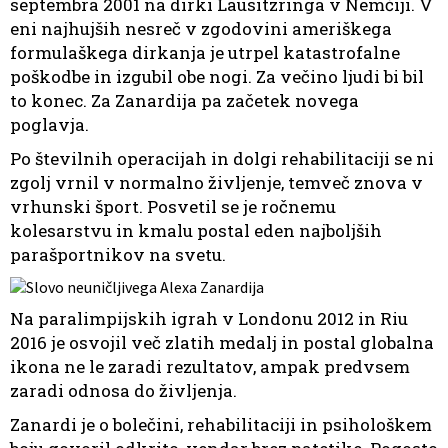
septembra 2001 na dirki Lausitzringa v Nemčiji. V
eni najhujših nesreč v zgodovini ameriškega
formulaškega dirkanja je utrpel katastrofalne
poškodbe in izgubil obe nogi. Za večino ljudi bi bil
to konec. Za Zanardija pa začetek novega
poglavja.
Po številnih operacijah in dolgi rehabilitaciji se ni
zgolj vrnil v normalno življenje, temveč znova v
vrhunski šport. Posvetil se je ročnemu
kolesarstvu in kmalu postal eden najboljših
parašportnikov na svetu.
Na paralimpijskih igrah v Londonu 2012 in Riu
2016 je osvojil več zlatih medalj in postal globalna
ikona ne le zaradi rezultatov, ampak predvsem
zaradi odnosa do življenja.
Zanardi je o bolečini, rehabilitaciji in psihološkem