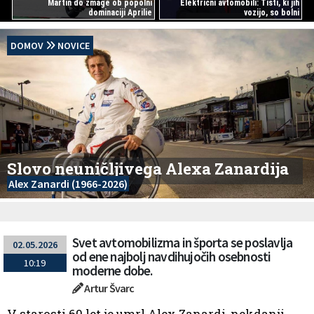
Martin do zmage ob popolni
Električni avtomobili: Tisti, ki jih
dominaciji Aprilie
vozijo, so bolni
DOMOV
NOVICE
Slovo neuničljivega Alexa Zanardija
Alex Zanardi (1966-2026)
Svet avtomobilizma in športa se poslavlja
02.05.2026
od ene najbolj navdihujočih osebnosti
10:19
moderne dobe.
Artur Švarc
V starosti 60 let je umrl Alex Zanardi, nekdanji