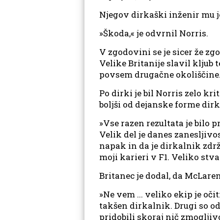
Njegov dirkaški inženir mu je
»Škoda,« je odvrnil Norris.
V zgodovini se je sicer že z
Velike Britanije slavil kljub
povsem drugačne okoliščine
Po dirki je bil Norris zelo kr
boljši od dejanske forme dir
»Vse razen rezultata je bilo 
Velik del je danes zanesljivo
napak in da je dirkalnik zdrža
moji karieri v F1. Veliko stv
Britanec je dodal, da McLare
»Ne vem ... veliko ekip je oč
takšen dirkalnik. Drugi so od
pridobili skoraj nič zmogljiv