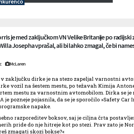
konkurenco
ris je med zaključkom VN Velike Britanije po radijski 
 Willa Josepha vprašal, ali bi lahko zmagal, če bi names
rc
McLaren
 zaključku dirke je na stezo zapeljal varnostni avtom
irke vozil na šestem mestu, po težavah Kimija Anton
etrtem mestu za varnostnim avtomobilom. Dirka se je
je pozneje pojasnila, da se je sporočilo »Safety Car 
 programske napake.
ebno razporeditev boksov, saj je ciljna črta postavlj
rih pride do nje hitreje kot po stezi. Prav zato je No
oreš zmagati skozi bokse?«