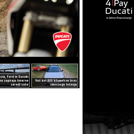
cia, Ford in Suzuki
o zapirajo tovarne
Več kot 800 kilometrov brez
zaradi suše
vmesnega točenja