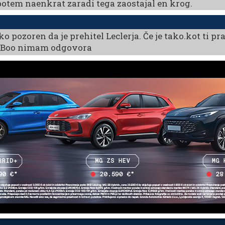
potem naenkrat zaradi tega zaostajal en krog.
iko pozoren da je prehitel Leclerja. Če je tako.kot ti p
. Boo nimam odgovora