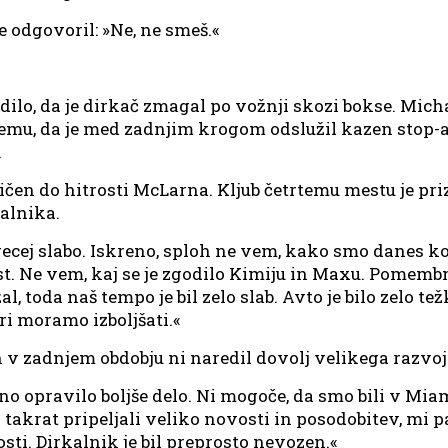
 odgovoril: »Ne, ne smeš.«
godilo, da je dirkač zmagal po vožnji skozi bokse. Mi
 temu, da je med zadnjim krogom odslužil kazen stop-a
.
itičen do hitrosti McLarna. Kljub četrtemu mestu je prizn
kalnika.
precej slabo. Iskreno, sploh ne vem, kako smo danes k
st. Ne vem, kaj se je zgodilo Kimiju in Maxu. Pomembno
l, toda naš tempo je bil zelo slab. Avto je bilo zelo tež
ari moramo izboljšati.«
n v zadnjem obdobju ni naredil dovolj velikega razvo
itno opravilo boljše delo. Ni mogoče, da smo bili v Mi
 takrat pripeljali veliko novosti in posodobitev, mi 
osti. Dirkalnik je bil preprosto nevozen.«