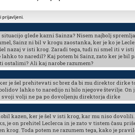
prijavljeni.
 situacijo glede kazni Sainza? Nisem najbolj spremlja
el, Sainz ni bil v krogu zaostanka, ker je ko je Lecle
el nazaj v isti krog. Zaradi tega, tudi ni smel iti v isti
 je lahko to naredil? Kaj potem bi Sainz, zato ker je bi
ti ostalimi? Ali kaj narobe razumem?
ker je šel prehitevati sc brez da bi mu direktor dirke 
.bolidov lahko to naredijo ni bilo njegove številje. On
pi svoji volji ne pa po dovoljenju direktorja dirke
dobil kazen, ker je šel v isti krog, kar mu niso dovolil
ks, je on prehitel Leclerca in je zato v tistem času priš
en krog. Toda potem ne razumem tega, kako je pravilo, 