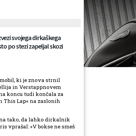
zvezi svojega dirkaškega
to po stezi zapeljal skozi
obil, ki je znova strnil
ellija in Verstappnovem
 na koncu tudi končala za
In This Lap« na zaslonih
ena tako, da lahko dirkalnik
rris vprašal: »V bokse ne smeš