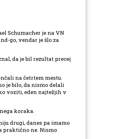
chael Schumacher je na VN
nd-go, vendar je šlo za
al, da je bil rezultat precej
ončali na četrtem mestu.
 je bilo, da nismo delali
ko voziti, eden najtežjih v
jnega koraka.
amiju drugi, danes pa imamo
pa praktično ne. Nismo