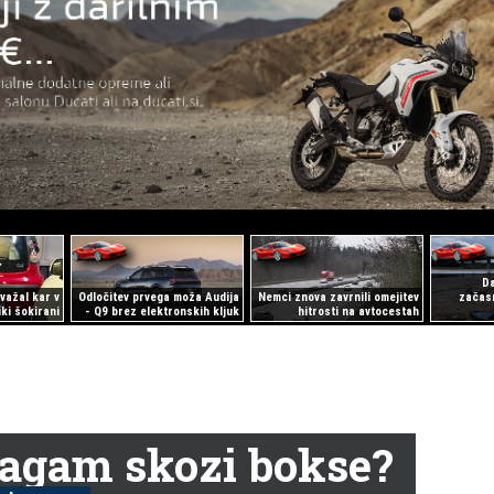
Da
važal kar v
Odločitev prvega moža Audija
Nemci znova zavrnili omejitev
začasn
ki šokirani
- Q9 brez elektronskih kljuk
hitrosti na avtocestah
magam skozi bokse?