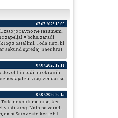
07.07.2026 18:00
l, zato jo ravno ne razumem.
rc zapeljal v boks, zaradi
 krog z ostalimi. Toda tisti, ki
l par sekund spredaj, naenkrat
07.07.2026 19:11
to dovolil in tudi na ekranih
 je zaostajal za krog vendar se
07.07.2026 20:15
i. Toda dovolili mu niso, ker
el v isti krog. Nato pa zaradi
da bi Sainz zato ker je bil