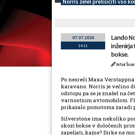
Norris želel prelisičiti vso 
Lando Nor
07.07.2026
inženirja
14:11
bokse.
Artur Šva
Po nesreči Maxa Verstappna v
karavano. Norris je večino d
odstopu pa se je znašel na č
varnostnim avtomobilom. FIA 
prikazalo pomotoma zaradi
Silverstone ima nekoliko pos
skozi bokse v določenih prime
zapeljati, kajne? Dirke ne m