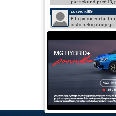
par sekund pred 13, 
cosword99
E to pa nisem bil tol
čisto.nekaj drugega