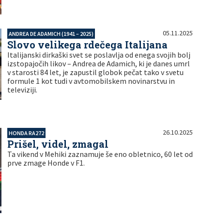
05.11.2025
ANDREA DE ADAMICH (1941 – 2025)
Slovo velikega rdečega Italijana
Italijanski dirkaški svet se poslavlja od enega svojih bolj
izstopajočih likov – Andrea de Adamich, ki je danes umrl
v starosti 84 let, je zapustil globok pečat tako v svetu
formule 1 kot tudi v avtomobilskem novinarstvu in
televiziji.
26.10.2025
HONDA RA272
Prišel, videl, zmagal
Ta vikend v Mehiki zaznamuje še eno obletnico, 60 let od
prve zmage Honde v F1.