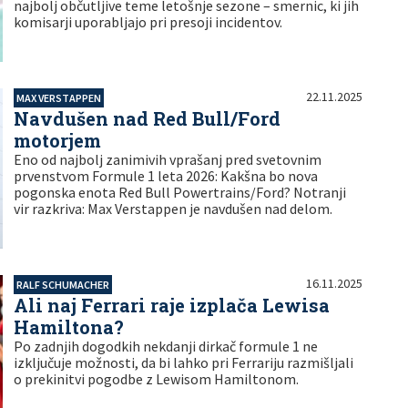
najbolj občutljive teme letošnje sezone – smernic, ki jih
komisarji uporabljajo pri presoji incidentov.
22.11.2025
MAX VERSTAPPEN
Navdušen nad Red Bull/Ford
motorjem
Eno od najbolj zanimivih vprašanj pred svetovnim
prvenstvom Formule 1 leta 2026: Kakšna bo nova
pogonska enota Red Bull Powertrains/Ford? Notranji
vir razkriva: Max Verstappen je navdušen nad delom.
16.11.2025
RALF SCHUMACHER
Ali naj Ferrari raje izplača Lewisa
Hamiltona?
Po zadnjih dogodkih nekdanji dirkač formule 1 ne
izključuje možnosti, da bi lahko pri Ferrariju razmišljali
o prekinitvi pogodbe z Lewisom Hamiltonom.