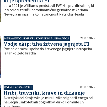
ki je spremenila F1
Leta 1991 je Williams predstavil FW14 – prvi dirkalnik, ki
je v celoti združil aerodinamično genialnost Adriana
Neweyja in inženirsko natančnost Patricka Heada.
21.07.2025
MENJAVE VODIJ EKIP V F1: KO PADEJO TUDI NAJVEČJI
Vodje ekip: tiha žrtvena jagnjeta F1
Pot od obraza uspeha do žrtvenega jagnjeta neuspeha
je lahko zelo kratka.
03.07.2025
FORMULA 1 V AVSTRIJI
Hribi, travniki, krave in dirkanje
Avstrijski del Štajerske je minuli vikend gostil enega od
največjih vsakoletnih dogodkov, dirko Formule 1 v
Spielbergu.