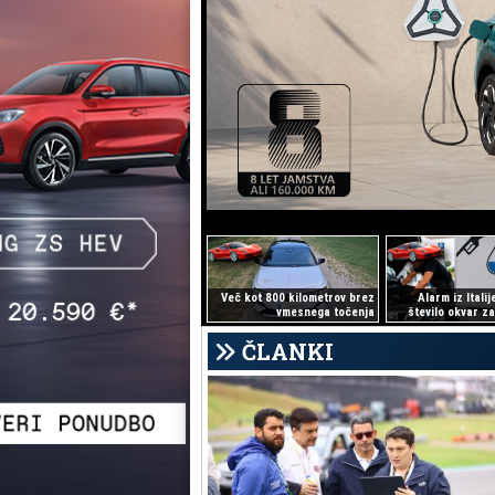
Več kot 800 kilometrov brez
Alarm iz Itali
vmesnega točenja
število okvar za
ČLANKI