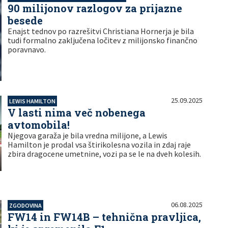
90 milijonov razlogov za prijazne
besede
Enajst tednov po razrešitvi Christiana Hornerja je bila
tudi formalno zaključena ločitev z milijonsko finančno
poravnavo.
25.09.2025
LEWIS HAMILTON
V lasti nima več nobenega
avtomobila!
Njegova garaža je bila vredna milijone, a Lewis
Hamilton je prodal vsa štirikolesna vozila in zdaj raje
zbira dragocene umetnine, vozi pa se le na dveh kolesih.
06.08.2025
ZGODOVINA
FW14 in FW14B – tehnična pravljica,