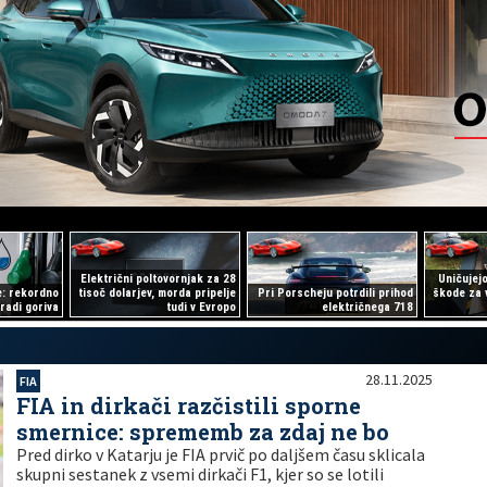
Električni poltovornjak za 28
Uničujejo
je: rekordno
tisoč dolarjev, morda pripelje
Pri Porscheju potrdili prihod
škode za v
radi goriva
tudi v Evropo
električnega 718
28.11.2025
FIA
FIA in dirkači razčistili sporne
smernice: sprememb za zdaj ne bo
Pred dirko v Katarju je FIA prvič po daljšem času sklicala
skupni sestanek z vsemi dirkači F1, kjer so se lotili