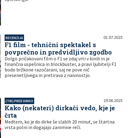
01.07.2025
RECENZIJA
F1 film - tehnični spektakel s
povprečno in predvidljivo zgodbo
Dolgo pričakovani film o F1 se zdaj vrti v kinih in je
finančna uspešnica in blockbuster, a pravi ljubitelji F1
bodo bržkone razočarani, saj ne pove nič
presenetljivega in pretirava z naivnostjo.
29.06.2025
(TIK) PRED DIRKO
Kako (nekateri) dirkači vedo, kje je
črta
Medtem, ko je do dirke še slabih 20 minut, se štartna
vrsta polni in dogajajo zanimive reči.