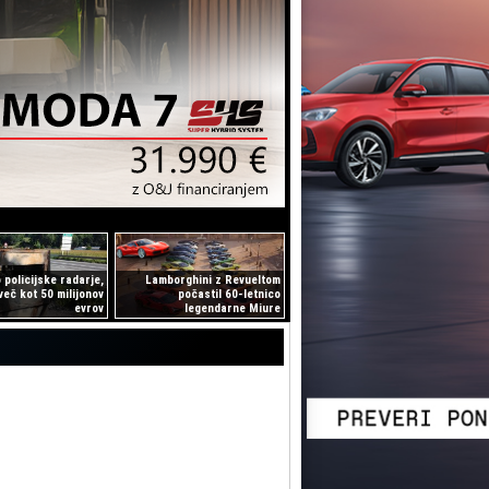
 policijske radarje,
Lamborghini z Revueltom
eč kot 50 milijonov
počastil 60-letnico
evrov
legendarne Miure