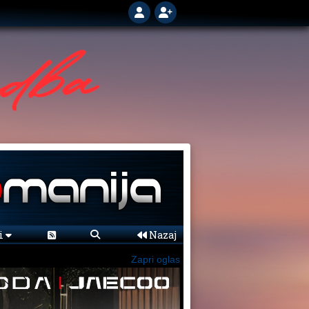
ni
Nazaj
Zapri oglas