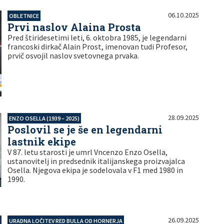
06.10.2025
OBLETNICE
Prvi naslov Alaina Prosta
Pred štiridesetimi leti, 6. oktobra 1985, je legendarni
francoski dirkač Alain Prost, imenovan tudi Profesor,
prvič osvojil naslov svetovnega prvaka.
28.09.2025
ENZO OSELLA (1939 – 2025)
Poslovil se je še en legendarni
lastnik ekipe
V 87. letu starosti je umrl Vncenzo Enzo Osella,
ustanovitelj in predsednik italijanskega proizvajalca
Osella. Njegova ekipa je sodelovala v F1 med 1980 in
1990.
26.09.2025
URADNA LOČITEV RED BULLA OD HORNERJA