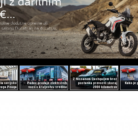
Z Nissanom Qashqaijem brez
la serijsko
Padec prodaje električnih
postanka prevozili skoraj
Kako je p
ovega Peaqa
vozil v kraljestvu sredine
2000 kilometrov