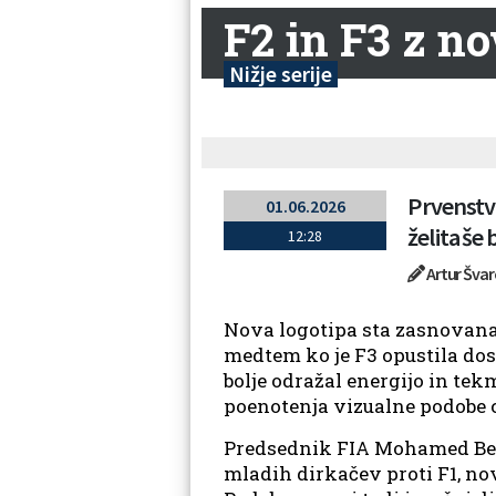
F2 in F3 z no
Nižje serije
Prvenstvi
01.06.2026
želita še
12:28
Artur Šva
Nova logotipa sta zasnovana 
medtem ko je F3 opustila dose
bolje odražal energijo in tekm
poenotenja vizualne podobe c
Predsednik FIA Mohamed Ben S
mladih dirkačev proti F1, no