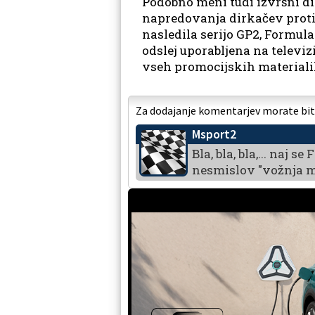
Podobno meni tudi izvršni dir
napredovanja dirkačev proti
nasledila serijo GP2, Formula 
odslej uporabljena na televiz
vseh promocijskih materiali
Za dodajanje komentarjev morate biti 
Msport2
Bla, bla, bla,... naj 
nesmislov "vožnja mim