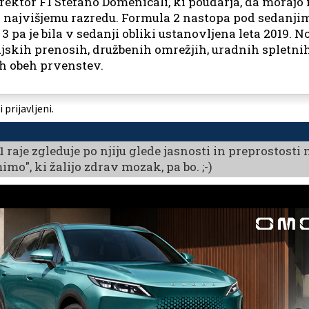
ektor F1 Stefano Domenicali, ki poudarja, da morajo 
 najvišjemu razredu. Formula 2 nastopa pod sedanjim
3 pa je bila v sedanji obliki ustanovljena leta 2019. N
ijskih prenosih, družbenih omrežjih, uradnih spletni
h obeh prvenstev.
prijavljeni.
se F1 raje zgleduje po njiju glede jasnosti in preprostos
o", ki žalijo zdrav mozak, pa bo. ;-)