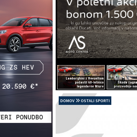
Lamborghini z Revueltom
počastil 60-letnico
Škoda zagna
legendarne Miure
proizvodnjo n
DOMOV
OSTALI SPORTI