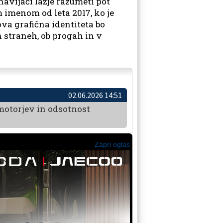
navijači lažje razumeti pot
 imenom od leta 2017, ko je
ova grafična identiteta bo
h straneh, ob progah in v
02.06.2026 14:51
ti motorjev in odsotnost
Zapri oglas