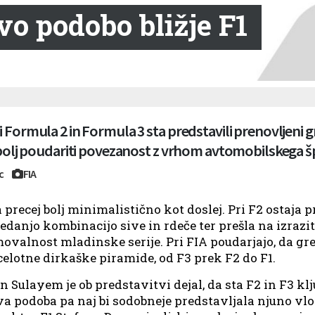
vo podobo bližje F1
 Formula 2 in Formula 3 sta predstavili prenovljeni g
 bolj poudariti povezanost z vrhom avtomobilskega šp
rc
FIA
precej bolj minimalistično kot doslej. Pri F2 ostaja
danjo kombinacijo sive in rdeče ter prešla na izrazit
ovalnost mladinske serije. Pri FIA poudarjajo, da gre 
elotne dirkaške piramide, od F3 prek F2 do F1.
ulayem je ob predstavitvi dejal, da sta F2 in F3 klj
va podoba pa naj bi sodobneje predstavljala njuno vl