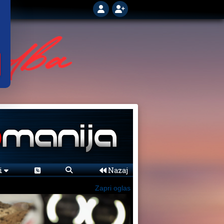
ni
Nazaj
Zapri oglas