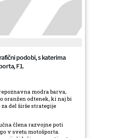
rafični podobi, s katerima
orta, F1.
 prepoznavna modra barva,
o oranžen odtenek, ki naj bi
za del širše strategije
učna člena razvojne poti
ogo v svetu motošporta.