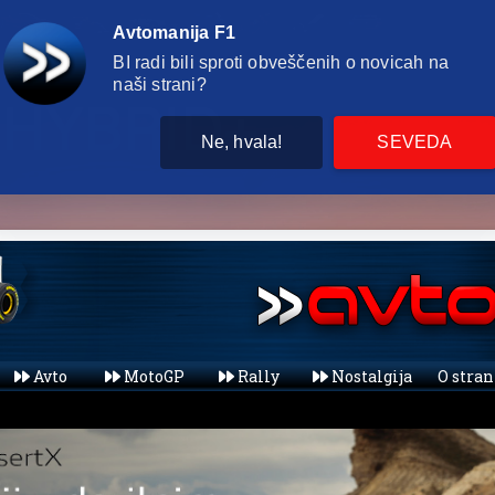
Avtomanija F1
BI radi bili sproti obveščenih o novicah na
naši strani?
Ne, hvala!
SEVEDA
Avto
MotoGP
Rally
Nostalgija
O stra