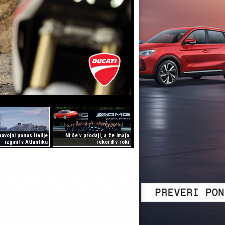
ovojni ponos Italije
Ni še v prodaji, a že imajo
izginil v Atlantiku
rekord v roki