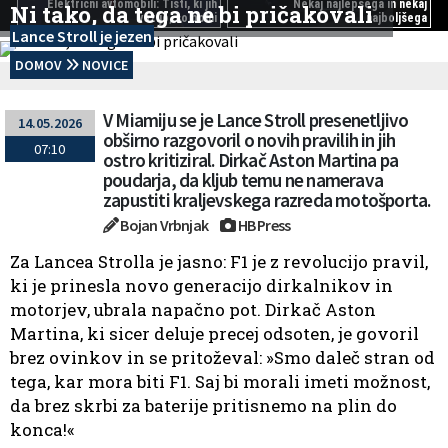
Električni avtomobili: Tisti, ki jih
Nekaj najlepšega in nekaj
Ni tako, da tega ne bi pričakovali
vozijo, so bolni
najboljšega
Lance Stroll je jezen
DOMOV
NOVICE
V Miamiju se je Lance Stroll presenetljivo
14.05.2026
obširno razgovoril o novih pravilih in jih
07:10
ostro kritiziral. Dirkač Aston Martina pa
poudarja, da kljub temu ne namerava
zapustiti kraljevskega razreda motošporta.
Bojan Vrbnjak
HB Press
Za Lancea Strolla je jasno: F1 je z revolucijo pravil,
ki je prinesla novo generacijo dirkalnikov in
motorjev, ubrala napačno pot. Dirkač Aston
Martina, ki sicer deluje precej odsoten, je govoril
brez ovinkov in se pritoževal: »Smo daleč stran od
tega, kar mora biti F1. Saj bi morali imeti možnost,
da brez skrbi za baterije pritisnemo na plin do
konca!«