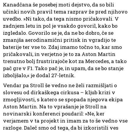
Kanadčana še posebej moti dejstvo, da so bili
učinki novih pravil tema razprav že pred njihovo
uvedbo. »Ni tako, da tega nismo pričakovali. V
zadnjem letu in pol je vsakdo govoril, kako bo
izgledalo. Govorilo se je, da ne bo dobro, če se
zmanjša aerodinamični pritisk in vgradijo te
baterije ter vse to. Zdaj imamo točno to, kar smo
pričakovali, in verjetno je to za Aston Martin
trenutno bolj frustrirajoče kot za Mercedes, a tako
pač gre v F1. Tako pač je, in upam, da se bo stanje
izboljšalo,« je dodal 27-letnik.
Vendar pa Stroll še vedno ne želi razmišljati o
slovesu od dirkaškega cirkusa – kljub krizi v
zmogljivosti, s katero se spopada njegova ekipa
Aston Martin. Na to vprašanje je Stroll na
novinarski konferenci poudaril: »Ne, ker
verjamem v ta projekt in imam za to še vedno vse
razloge. Daleč smo od tega, da bi izkoristili ves