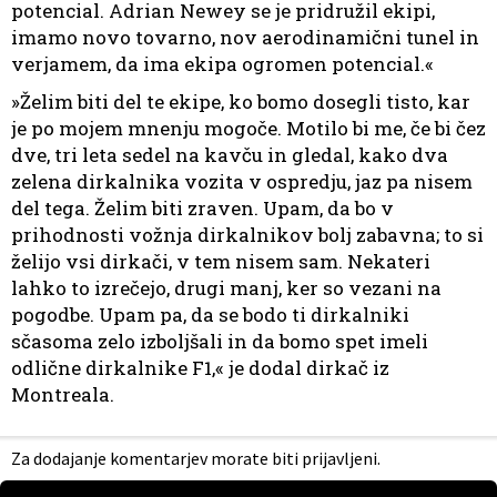
potencial. Adrian Newey se je pridružil ekipi,
imamo novo tovarno, nov aerodinamični tunel in
verjamem, da ima ekipa ogromen potencial.«
»Želim biti del te ekipe, ko bomo dosegli tisto, kar
je po mojem mnenju mogoče. Motilo bi me, če bi čez
dve, tri leta sedel na kavču in gledal, kako dva
zelena dirkalnika vozita v ospredju, jaz pa nisem
del tega. Želim biti zraven. Upam, da bo v
prihodnosti vožnja dirkalnikov bolj zabavna; to si
želijo vsi dirkači, v tem nisem sam. Nekateri
lahko to izrečejo, drugi manj, ker so vezani na
pogodbe. Upam pa, da se bodo ti dirkalniki
sčasoma zelo izboljšali in da bomo spet imeli
odlične dirkalnike F1,« je dodal dirkač iz
Montreala.
Za dodajanje komentarjev morate biti prijavljeni.