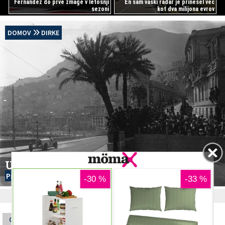
Fernandez do prve zmage v letošnji
En sam vaški radar je prinesel več
sezoni
kot dva milijona evrov
DOMOV
DIRKE
Urnik VN Monaka
Pred dirko
In končno smo nazaj v Evropi, začenjamo v
01.06.2026