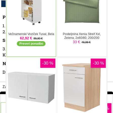
kneževini - ob normalnih urah.
12:18
Artur Švarc
Petek
1. trening - 13:30 - 14:30
2. trening - 17:00 - 18:00
Sobota
3. trening - 12:30 - 13:30
Kvalifikacije: 16:00 - 17:00
Nedelja
Dirka - 15:00
Za dodajanje komentarjev morate biti prijavljeni.