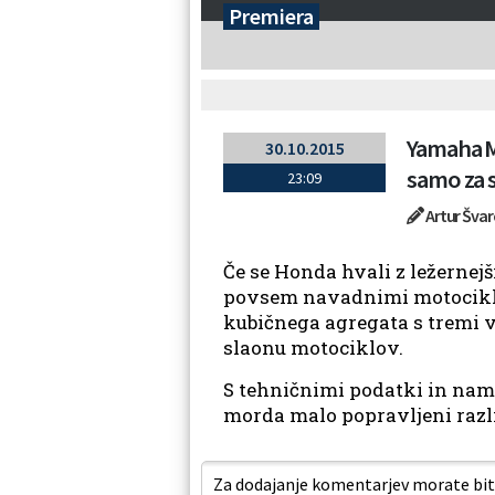
Premiera
Yamaha MW
30.10.2015
samo za s
23:09
Artur Švar
Če se Honda hvali z ležernej
povsem navadnimi motocikli
kubičnega agregata s tremi v
slaonu motociklov.
S tehničnimi podatki in namen
morda malo popravljeni razli
Za dodajanje komentarjev morate biti 