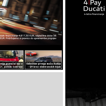
nija prevažal kar v
Odločitev prvega moža Audija
C1, potniki šokirani
- Q9 brez elektronskih kljuk