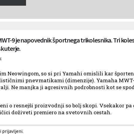
T-9 je napovednik športnega trikolesnika. Tri kolesa
kuterje.
c
šim Neowingom, so si pri Yamahi omislili kar športen
stičnimi pnevmatikami (dimenzije). Yamaha MWT-9 
alji. Ne manjka ji agresivnih podrobnosti kot se spo
i o resnejši proizvodnji so bolj skopi. Vsekakor pa g
čici doživeti premiero na svetovnih cestah.
prijavljeni.