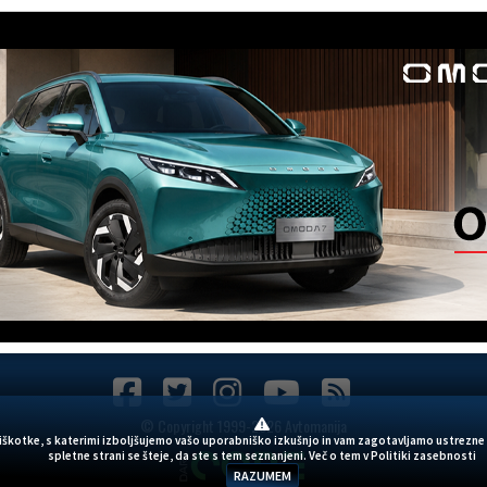
© Copyright 1999-2026 Avtomanija
piškotke, s katerimi izboljšujemo vašo uporabniško izkušnjo in vam zagotavljamo ustrezne
spletne strani se šteje, da ste s tem seznanjeni. Več o tem v
Politiki zasebnosti
RAZUMEM