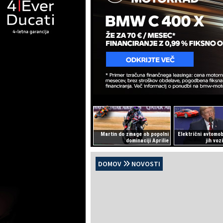
Martin do zmage ob popolni
Električni avtomobil
dominaciji Aprilie
jih voz
DOMOV
NOVOSTI