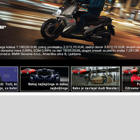
i: Tisti, ki
Nekaj najlepšega in nekaj
Po
ijo, so bolni
najboljšega
Kako je nastajal Audi Nuvolari
Citroenu 