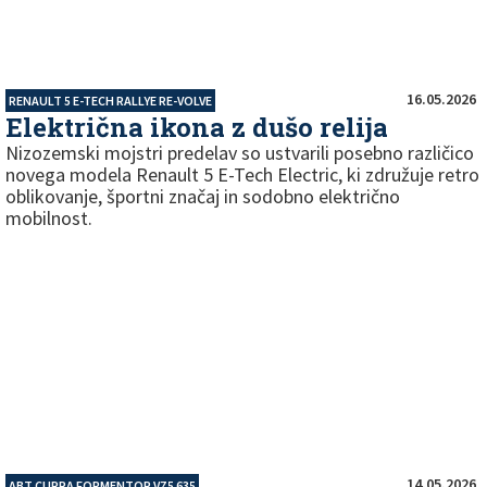
16.05.2026
RENAULT 5 E-TECH RALLYE RE-VOLVE
Električna ikona z dušo relija
Nizozemski mojstri predelav so ustvarili posebno različico
novega modela Renault 5 E-Tech Electric, ki združuje retro
oblikovanje, športni značaj in sodobno električno
mobilnost.
14.05.2026
ABT CUPRA FORMENTOR VZ5 635