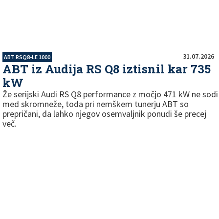
31.07.2026
ABT RSQ8-LE 1000
ABT iz Audija RS Q8 iztisnil kar 735
kW
Že serijski Audi RS Q8 performance z močjo 471 kW ne sodi
med skromneže, toda pri nemškem tunerju ABT so
prepričani, da lahko njegov osemvaljnik ponudi še precej
več.