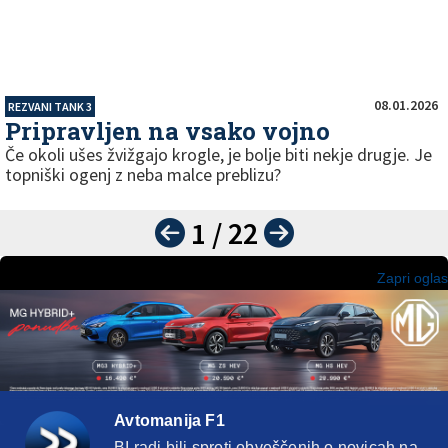
08.01.2026
REZVANI TANK 3
Pripravljen na vsako vojno
Če okoli ušes žvižgajo krogle, je bolje biti nekje drugje. Je
topniški ogenj z neba malce preblizu?
1 / 22
Zapri oglas
Avtomanija F1
BI radi bili sproti obveščenih o novicah na