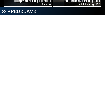
dolarjev, morda pripelje tudi v
Pri Porscheju potrdili prihod
Evropo
električnega 718
PREDELAVE