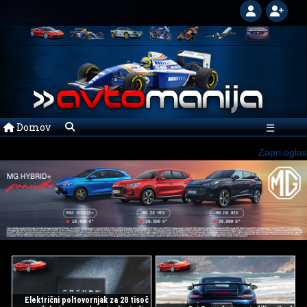
Domov
☰
Zapri oglas
Električni poltovornjak za 28 tisoč