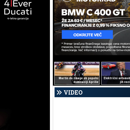
Martin do zmage ob popolni
Električni avtomobil
dominaciji Aprilie
jih voz
VIDEO