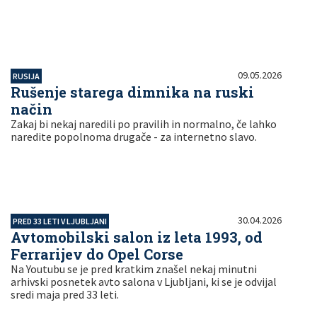
09.05.2026
RUSIJA
Rušenje starega dimnika na ruski
način
Zakaj bi nekaj naredili po pravilih in normalno, če lahko
naredite popolnoma drugače - za internetno slavo.
30.04.2026
PRED 33 LETI V LJUBLJANI
Avtomobilski salon iz leta 1993, od
Ferrarijev do Opel Corse
Na Youtubu se je pred kratkim znašel nekaj minutni
arhivski posnetek avto salona v Ljubljani, ki se je odvijal
sredi maja pred 33 leti.