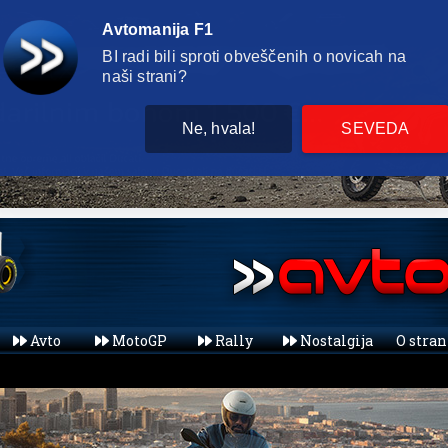
Avtomanija F1
BI radi bili sproti obveščenih o novicah na
naši strani?
Ne, hvala!
SEVEDA
Avto
MotoGP
Rally
Nostalgija
O stra