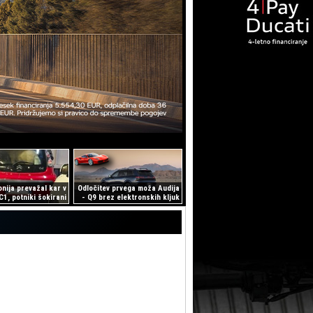
nija prevažal kar v
Odločitev prvega moža Audija
C1, potniki šokirani
- Q9 brez elektronskih kljuk