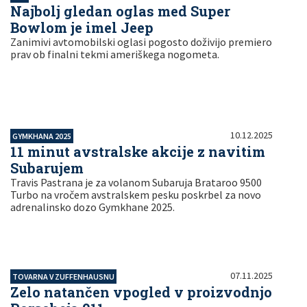
Najbolj gledan oglas med Super
Bowlom je imel Jeep
Zanimivi avtomobilski oglasi pogosto doživijo premiero
prav ob finalni tekmi ameriškega nogometa.
10.12.2025
GYMKHANA 2025
11 minut avstralske akcije z navitim
Subarujem
Travis Pastrana je za volanom Subaruja Brataroo 9500
Turbo na vročem avstralskem pesku poskrbel za novo
adrenalinsko dozo Gymkhane 2025.
07.11.2025
TOVARNA V ZUFFENHAUSNU
Zelo natančen vpogled v proizvodnjo