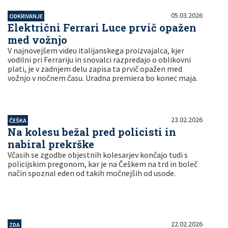
05.03.2026
ODKRIVANJE
Električni Ferrari Luce prvič opažen
med vožnjo
V najnovejšem videu italijanskega proizvajalca, kjer
vodilni pri Ferrariju in snovalci razpredajo o oblikovni
plati, je v zadnjem delu zapisa ta prvič opažen med
vožnjo v nočnem času. Uradna premiera bo konec maja.
23.02.2026
ČEŠKA
Na kolesu bežal pred policisti in
nabiral prekrške
Včasih se zgodbe objestnih kolesarjev končajo tudi s
policijskim pregonom, kar je na Češkem na trd in boleč
način spoznal eden od takih močnejših od usode.
22.02.2026
ZDA