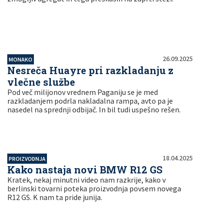
26.09.2025
MONAKO
Nesreča Huayre pri razkladanju z
vlečne službe
Pod več milijonov vrednem Paganiju se je med
razkladanjem podrla nakladalna rampa, avto pa je
nasedel na sprednji odbijač. In bil tudi uspešno rešen.
18.04.2025
PROIZVODNJA
Kako nastaja novi BMW R12 GS
Kratek, nekaj minutni video nam razkrije, kako v
berlinski tovarni poteka proizvodnja povsem novega
R12 GS. K nam ta pride junija.