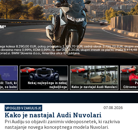
i: Tisti, ki
Nekaj najlepšega in nekaj
Po
ijo, so bolni
najboljšega
Kako je nastajal Audi Nuvolari
Citroenu 
07.08.2026
VPOGLED V ZAKULISJE
Kako je nastajal Audi Nuvolari
Pri Audiju so objavili zanimiv videoposnetek, ki razkriva
nastajanje novega konceptnega modela Nuvolari.