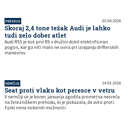
03.04.2026
PRESKUS
Skoraj 2,4 tone težak Audi je lahko
tudi zelo dober atlet
Audi RS5 je kot prvi RS v družini dobil elektrificiran
pogon, kar ga niti malo ne ovira pri izvajanju drifterskih
manevrov.
24.03.2026
NEMČIJA
Seat proti vlaku kot peresce v vetru
V nemčiji se je konec januarja zgodila prometna nesreča
na železniškem prehodu, ki je pokazala, da avto proti
fiziki nima nobenih možnosti.