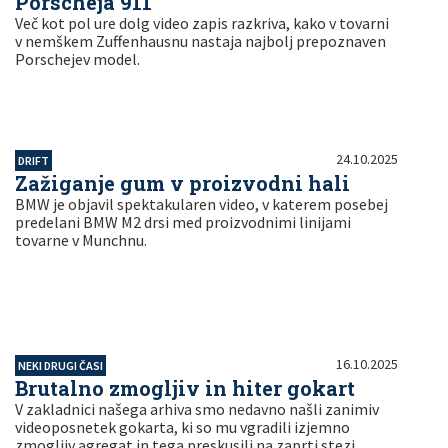
Porscheja 911
Več kot pol ure dolg video zapis razkriva, kako v tovarni
v nemškem Zuffenhausnu nastaja najbolj prepoznaven
Porschejev model.
24.10.2025
DRIFT
Zažiganje gum v proizvodni hali
BMW je objavil spektakularen video, v katerem posebej
predelani BMW M2 drsi med proizvodnimi linijami
tovarne v Munchnu.
16.10.2025
NEKI DRUGI ČASI
Brutalno zmogljiv in hiter gokart
V zakladnici našega arhiva smo nedavno našli zanimiv
videoposnetek gokarta, ki so mu vgradili izjemno
zmogljiv agregat in tega preskusili na zaprti stezi.